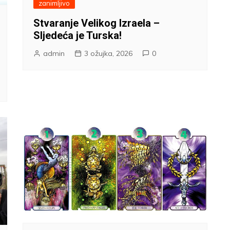
zanimljivo
Stvaranje Velikog Izraela –
Sljedeća je Turska!
admin
3 ožujka, 2026
0