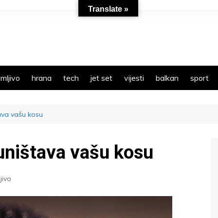
Translate »
mljivo
hrana
tech
jet set
vijesti
balkan
sport
ava vašu kosu
 uništava vašu kosu
jivo