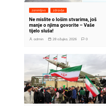
zanimljivo
zdravlje
Ne mislite o lošim stvarima, još
manje o njima govorite – Vaše
tijelo sluša!
admin
28 ožujka, 2026
0