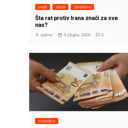
svijet
vijesti
zanimljivo
Šta rat protiv Irana znači za sve
nas?
admin
3 ožujka, 2026
0
zanimljivo