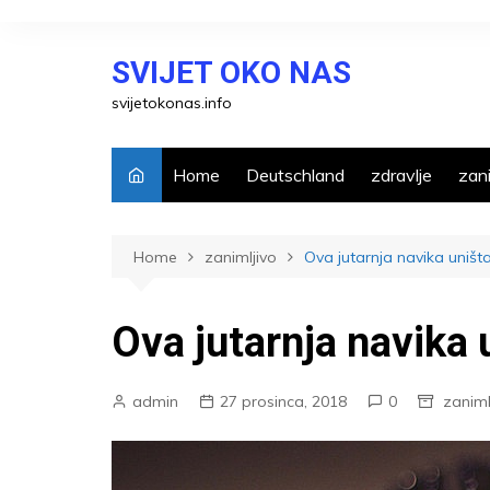
Skip
to
SVIJET OKO NAS
content
svijetokonas.info
Home
Deutschland
zdravlje
zani
Home
zanimljivo
Ova jutarnja navika uništ
Ova jutarnja navika
admin
27 prosinca, 2018
0
zaniml