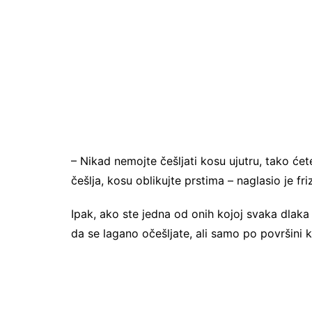
– Nikad nemojte češljati kosu ujutru, tako ćete
češlja, kosu oblikujte prstima – naglasio je fr
Ipak, ako ste jedna od onih kojoj svaka dlak
da se lagano očešljate, ali samo po površini 