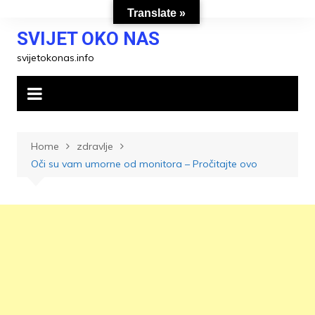
Skip
Translate »
to
SVIJET OKO NAS
content
svijetokonas.info
Home
zdravlje
Oči su vam umorne od monitora – Pročitajte ovo