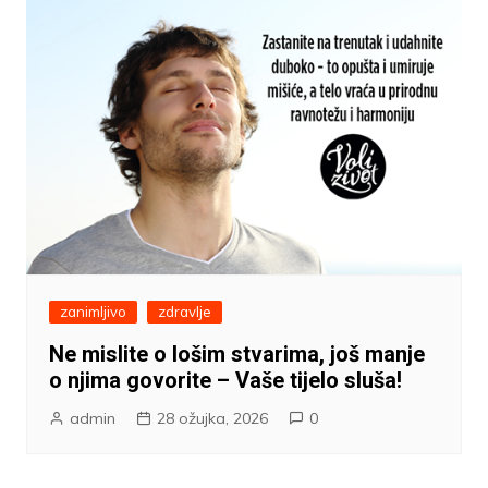
zanimljivo
zdravlje
Ne mislite o lošim stvarima, još manje
o njima govorite – Vaše tijelo sluša!
admin
28 ožujka, 2026
0