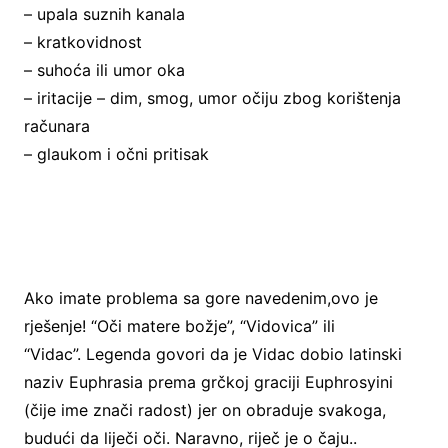
– upala suznih kanala
– kratkovidnost
– suhoća ili umor oka
– iritacije – dim, smog, umor očiju zbog korištenja
računara
– glaukom i očni pritisak
Ako imate problema sa gore navedenim,ovo je
rješenje! “Oči matere božje”, “Vidovica” ili
“Vidac”. Legenda govori da je Vidac dobio latinski
naziv Euphrasia prema grčkoj graciji Euphrosyini
(čije ime znači radost) jer on obraduje svakoga,
budući da liječi oči. Naravno, riječ je o čaju..