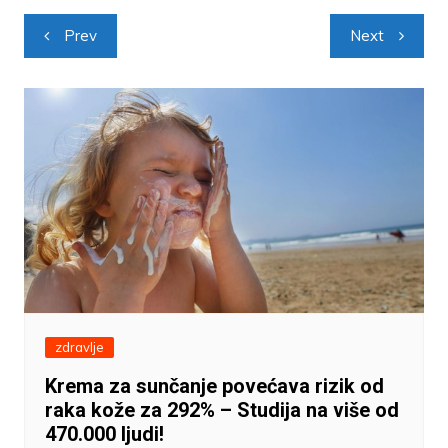
Navigacija
Prev
Next
objava
zdravlje
Krema za sunčanje povećava rizik od
raka kože za 292% – Studija na više od
470.000 ljudi!