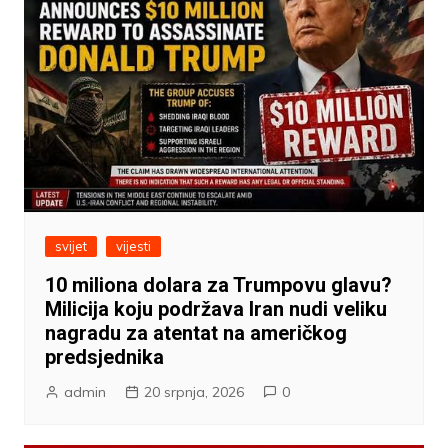
svijet
vijesti
10 miliona dolara za Trumpovu glavu?
Milicija koju podržava Iran nudi veliku
nagradu za atentat na američkog
predsjednika
admin
20 srpnja, 2026
0