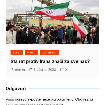
svijet
vijesti
zanimljivo
Šta rat protiv Irana znači za sve nas?
admin
3 ožujka, 2026
0
Odgovori
Vaša adresa e-pošte neće biti objavljena.
Obavezna
polja su označena sa
* (obavezno)