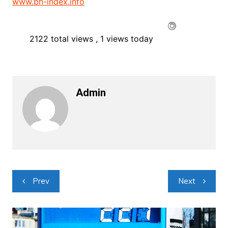
www.bh-index.info
2122 total views
, 1 views today
Admin
Navigacija
Prev
Next
objava