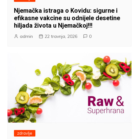
Njemačka istraga o Kovidu: sigurne i
efikasne vakcine su odnijele desetine
hiljada života u Njemačkoj!!!
admin
22 travnja, 2026
0
zdravlje