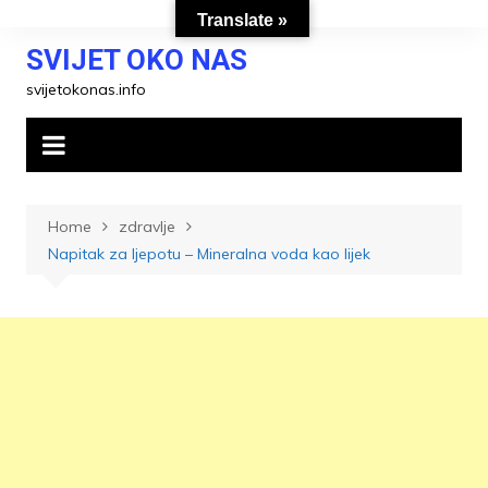
Skip
Translate »
to
SVIJET OKO NAS
content
svijetokonas.info
Home
zdravlje
Napitak za ljepotu – Mineralna voda kao lijek