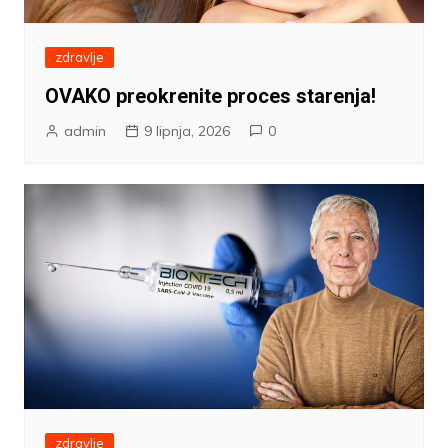
zdravlje
OVAKO preokrenite proces starenja!
admin
9 lipnja, 2026
0
zdravlje