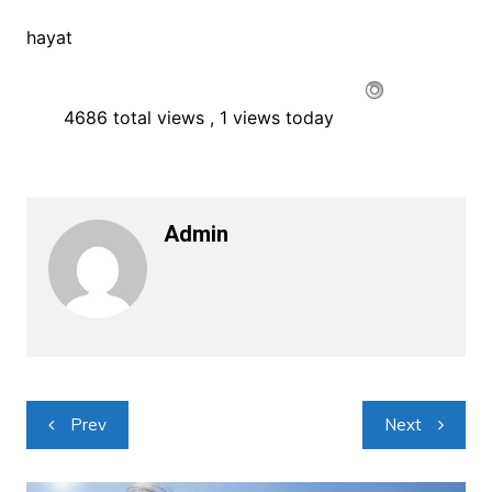
hayat
4686 total views
, 1 views today
Admin
Navigacija
Prev
Next
objava