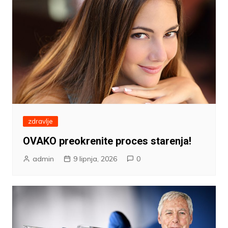
zdravlje
OVAKO preokrenite proces starenja!
admin
9 lipnja, 2026
0