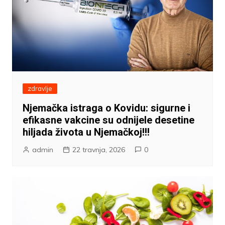
zdravlje
Njemačka istraga o Kovidu: sigurne i
efikasne vakcine su odnijele desetine
hiljada života u Njemačkoj!!!
admin
22 travnja, 2026
0