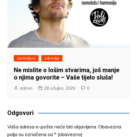
zanimljivo
zdravlje
Ne mislite o lošim stvarima, još manje
o njima govorite – Vaše tijelo sluša!
admin
28 ožujka, 2026
0
Odgovori
Vaša adresa e-pošte neće biti objavljena.
Obavezna
polja su označena sa
* (obavezno)