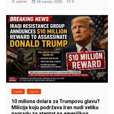
admin
26 srpnja, 2026
0
svijet
vijesti
10 miliona dolara za Trumpovu glavu?
Milicija koju podržava Iran nudi veliku
nagradu za atentat na američkog