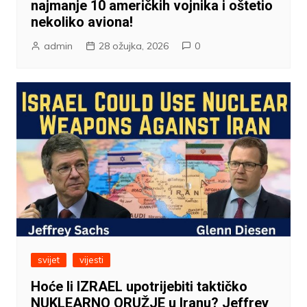
najmanje 10 američkih vojnika i oštetio
nekoliko aviona!
admin
28 ožujka, 2026
0
svijet
vijesti
Hoće li IZRAEL upotrijebiti taktičko
NUKLEARNO ORUŽJE u Iranu? Jeffrey