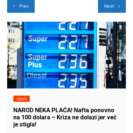
Navigacija
Prev
Next
objava
vijesti
NAROD NEKA PLAĆA! Nafta ponovno
na 100 dolara – Kriza ne dolazi jer već
je stigla!