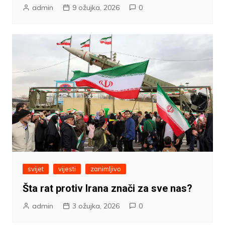
admin
9 ožujka, 2026
0
svijet
vijesti
zanimljivo
Šta rat protiv Irana znači za sve nas?
admin
3 ožujka, 2026
0