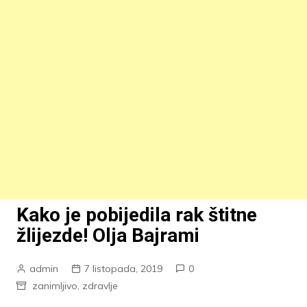
Kako je pobijedila rak štitne
žlijezde! Olja Bajrami
admin
7 listopada, 2019
0
zanimljivo
,
zdravlje