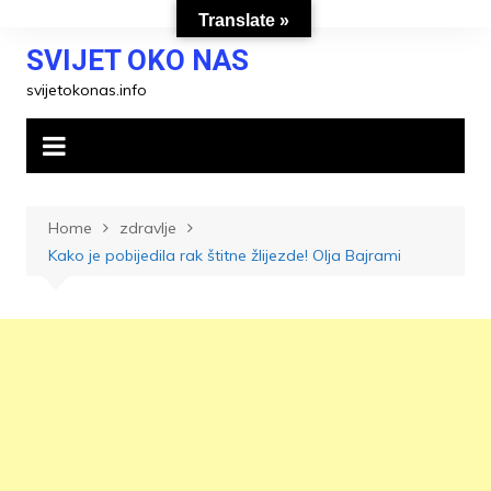
Skip
Translate »
to
SVIJET OKO NAS
content
svijetokonas.info
Home
zdravlje
Kako je pobijedila rak štitne žlijezde! Olja Bajrami