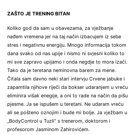
ZAŠTO JE TRENING BITAN
Koliko god da sam u obavezama, za vježbanje
nađem vremena jer na taj način izbacujem iz sebe
stres i negativnu energiju. Mnogo informacija tokom
dana svako od nas upije i nismo ni svjesni koliko to
mi sve zapravo upijamo i onda negdje to mora izaći.
Tako da je teretana neminovna barem za mene.
Čitala sam davno neki stari intervju Crvene jabuke i
zapamtila njihove riječi da bokser udaranjem u vreću
eliminira višak enegije, a oni to rade na način da pišu
pjesme. Ja se ispušem u teretani. Ne udaram vreću
ali se pošteno oznojim i bude mi bolje. Ja vježbam u
„BodyControl u Tuzli“ s trenerom, doktorom i
profesorom Jasminom Zahirovićem.