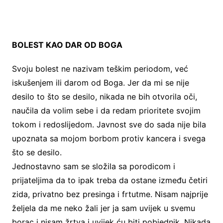
BOLEST KAO DAR OD BOGA
Svoju bolest ne nazivam teškim periodom, već
iskušenjem ili darom od Boga. Jer da mi se nije
desilo to što se desilo, nikada ne bih otvorila oči,
naučila da volim sebe i da redam prioritete svojim
tokom i redoslijedom. Javnost sve do sada nije bila
upoznata sa mojom borbom protiv kancera i svega
što se desilo.
Jednostavno sam se složila sa porodicom i
prijateljima da to ipak treba da ostane između četiri
zida, privatno bez presinga i frtutme. Nisam najprije
željela da me neko žali jer ja sam uvijek u svemu
borac i nisam žrtva i uvijek ću biti pobjednik. Nikada