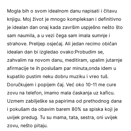
Mogla bih o svom idealnom danu napisati i čitavu
knjigu. Moj život je mnogo kompleksan i definitivno
je idealan dan onaj kada završim uspješno nešto što
sam naumila, a u vezi čega sam imala sumnje i
strahove. Prelijep osjećaj. Ali jedan recimo običan
idealan dan bi izgledao ovako:Probudim se,
zahvalim na novom danu, meditiram, upalim jutarnje
afirmacije te ih poslušam par minuta,onda idem u
kupatilo pustim neku dobru muziku i vreo tuš.
Doručkujem i popijem čaj. Već oko 10-11 me cure
zovu na telefon, imamo mala ćaskanja uz kaficu.
Uzmem zabilješke sa papirima od prethodnog dana
i pokušam da obavim barem 80% sa spiska koji je
uvijek predug. Tu su mama, tata, sestra, oni uvijek
zovu, nešto pitaju.