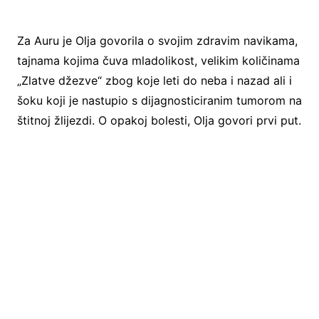
Za Auru je Olja govorila o svojim zdravim navikama,
tajnama kojima čuva mladolikost, velikim količinama
„Zlatve džezve“ zbog koje leti do neba i nazad ali i
šoku koji je nastupio s dijagnosticiranim tumorom na
štitnoj žlijezdi. O opakoj bolesti, Olja govori prvi put.