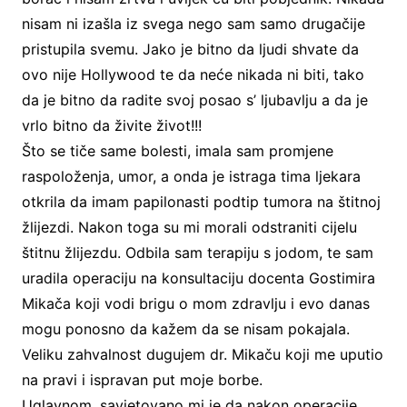
nisam ni izašla iz svega nego sam samo drugačije
pristupila svemu. Jako je bitno da ljudi shvate da
ovo nije Hollywood te da neće nikada ni biti, tako
da je bitno da radite svoj posao s’ ljubavlju a da je
vrlo bitno da živite život!!!
Što se tiče same bolesti, imala sam promjene
raspoloženja, umor, a onda je istraga tima ljekara
otkrila da imam papilonasti podtip tumora na štitnoj
žlijezdi. Nakon toga su mi morali odstraniti cijelu
štitnu žlijezdu. Odbila sam terapiju s jodom, te sam
uradila operaciju na konsultaciju docenta Gostimira
Mikača koji vodi brigu o mom zdravlju i evo danas
mogu ponosno da kažem da se nisam pokajala.
Veliku zahvalnost dugujem dr. Mikaču koji me uputio
na pravi i ispravan put moje borbe.
Uglavnom, savjetovano mi je da nakon operacije