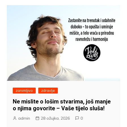
zanimljivo
zdravlje
Ne mislite o lošim stvarima, još manje
o njima govorite – Vaše tijelo sluša!
admin
28 ožujka, 2026
0