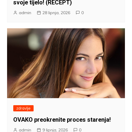
svoje tijelo! (RECEPT)
admin
28 lipnja, 2026
0
zdravlje
OVAKO preokrenite proces starenja!
admin
9 lipnja, 2026
0