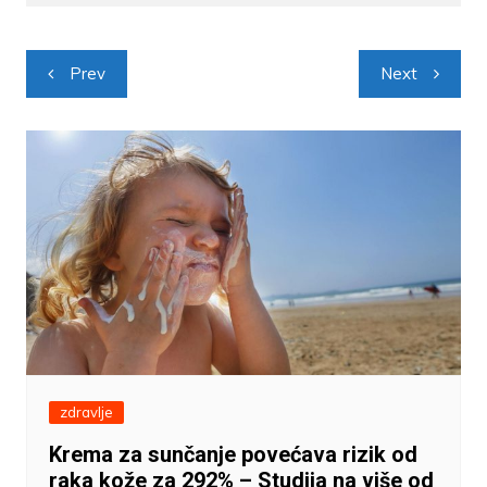
Navigacija
Prev
Next
objava
zdravlje
Krema za sunčanje povećava rizik od
raka kože za 292% – Studija na više od