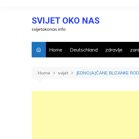
Skip
to
SVIJET OKO NAS
content
svijetokonas.info
Home
Deutschland
zdravlje
zani
Home
svijet
JEDNOJAJČANE BLIZANKE RODI