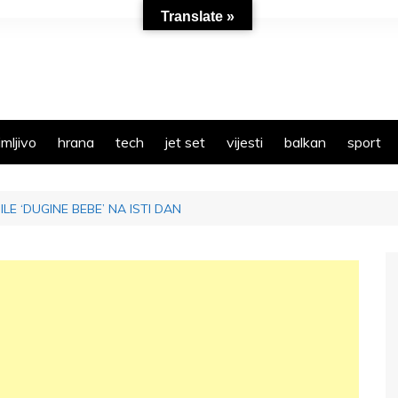
Translate »
mljivo
hrana
tech
jet set
vijesti
balkan
sport
LE ‘DUGINE BEBE’ NA ISTI DAN