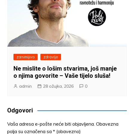
zanimljivo
zdravlje
Ne mislite o lošim stvarima, još manje
o njima govorite – Vaše tijelo sluša!
admin
28 ožujka, 2026
0
Odgovori
Vaša adresa e-pošte neće biti objavljena.
Obavezna
polja su označena sa
* (obavezno)