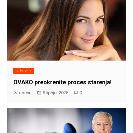
zdravlje
OVAKO preokrenite proces starenja!
admin
9 lipnja, 2026
0