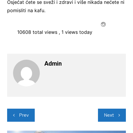
Osjećat ćete se sveži i zdravi i više nikada nećete ni
pomisliti na kafu.
10608 total views
, 1 views today
Admin
Navigacija
Prev
Next
objava