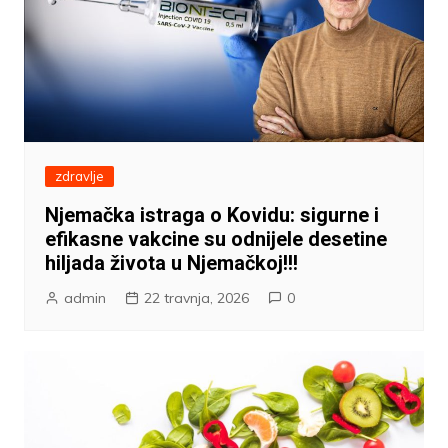
zdravlje
Njemačka istraga o Kovidu: sigurne i
efikasne vakcine su odnijele desetine
hiljada života u Njemačkoj!!!
admin
22 travnja, 2026
0