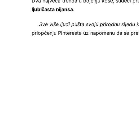
Dva najveća trenda u bojenju kose, sudeći pr
ljubičasta nijansa
.
Sve više ljudi pušta svoju prirodnu sijedu 
priopćenju Pinteresta uz napomenu da se pret