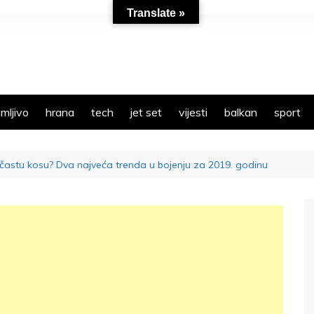
Translate »
mljivo
hrana
tech
jet set
vijesti
balkan
sport
bičastu kosu? Dva najveća trenda u bojenju za 2019. godinu