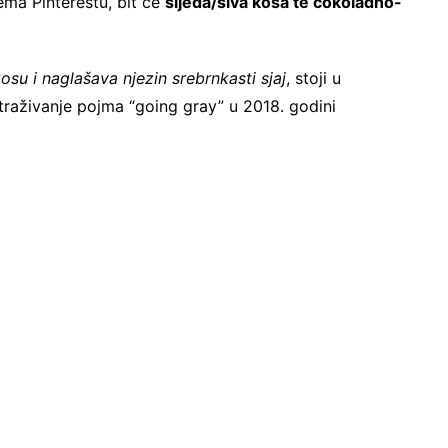
ema Pinterestu, bit će
sijeda/siva kosa te čokoladno-
kosu i naglašava njezin srebrnkasti sjaj
, stoji u
raživanje pojma “going gray” u 2018. godini