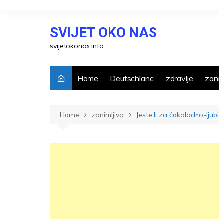
Skip
to
SVIJET OKO NAS
content
svijetokonas.info
Home
Deutschland
zdravlje
zani
Home
zanimljivo
Jeste li za čokoladno-lju