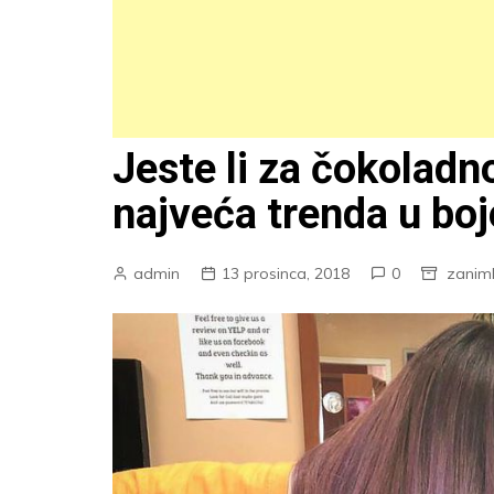
Jeste li za čokoladn
najveća trenda u bo
admin
13 prosinca, 2018
0
zaniml