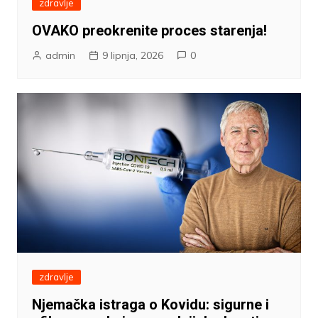
zdravlje
OVAKO preokrenite proces starenja!
admin
9 lipnja, 2026
0
zdravlje
Njemačka istraga o Kovidu: sigurne i