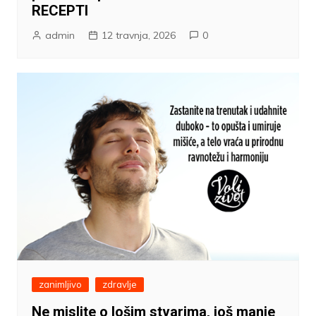
RECEPTI
admin
12 travnja, 2026
0
zanimljivo
zdravlje
Ne mislite o lošim stvarima, još manje