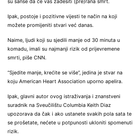
su šanse da će vas zadesiti (pre)rana smrt.
Ipak, postoje i pozitivne vijesti te način na koji
možete promijeniti stvari već danas.
Naime, ljudi koji su sjedili manje od 30 minuta u
komadu, imali su najmanji rizik od prijevremene
smrti, piše CNN.
“Sjedite manje, krećite se više”, jedina je stvar na
koju American Heart Association uporno apelira.
Ipak, glavni autor ovog istraživanja i znanstveni
suradnik na Sveučilištu Columbia Keith Diaz
upozorava da čak i ako ustanete svakih pola sata te
se prošetate, nećete u potpunosti ukloniti spomenuti
rizik.