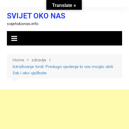
Skip
Translate »
to
SVIJET OKO NAS
content
svijetokonas.info
Home
zdravlje
Istraživanje tvrdi: Predugo sjedenje bi vas moglo ubiti
čak i ako vježbate