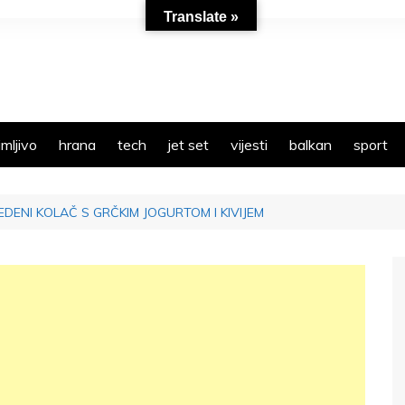
Translate »
mljivo
hrana
tech
jet set
vijesti
balkan
sport
EDENI KOLAČ S GRČKIM JOGURTOM I KIVIJEM