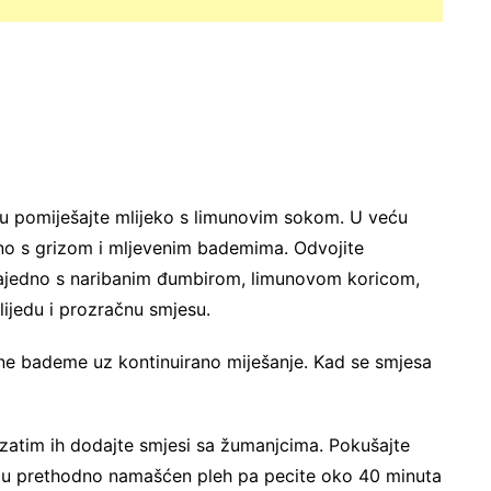
cu pomiješajte mlijeko s limunovim sokom. U veću
no s grizom i mljevenim bademima. Odvojite
ajedno s naribanim đumbirom, limunovom koricom,
ijedu i prozračnu smjesu.
ene bademe uz kontinuirano miješanje. Kad se smjesa
 zatim ih dodajte smjesi sa žumanjcima. Pokušajte
jte u prethodno namašćen pleh pa pecite oko 40 minuta