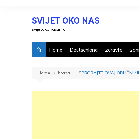
Skip
to
SVIJET OKO NAS
content
svijetokonas.info
Home
Deutschland
zdravlje
zani
Home
hrana
ISPROBAJTE OVAJ ODLIČNI M