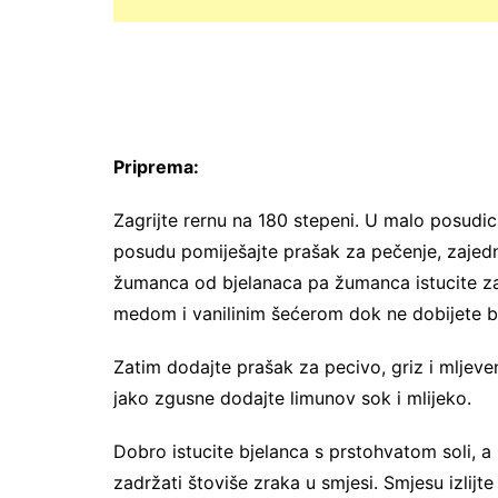
Priprema:
Zagrijte rernu na 180 stepeni. U malo posudi
posudu pomiješajte prašak za pečenje, zajed
žumanca od bjelanaca pa žumanca istucite z
medom i vanilinim šećerom dok ne dobijete bl
Zatim dodajte prašak za pecivo, griz i mljev
jako zgusne dodajte limunov sok i mlijeko.
Dobro istucite bjelanca s prstohvatom soli, a
zadržati štoviše zraka u smjesi. Smjesu izli