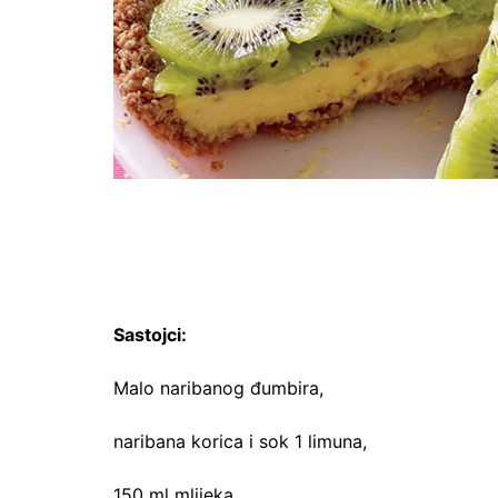
Sastojci:
Malo naribanog đumbira,
naribana korica i sok 1 limuna,
150 ml mlijeka,