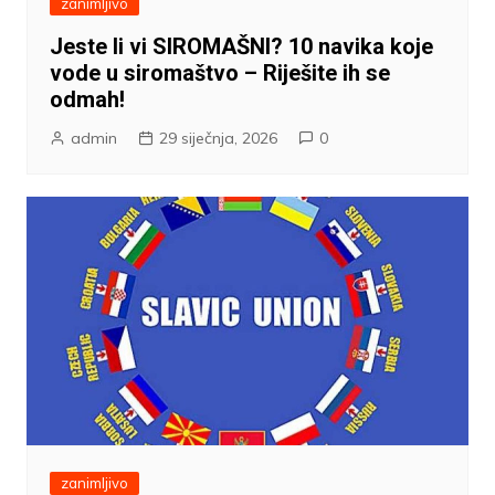
zanimljivo
Jeste li vi SIROMAŠNI? 10 navika koje
vode u siromaštvo – Riješite ih se
odmah!
admin
29 siječnja, 2026
0
zanimljivo