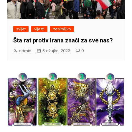
svijet
vijesti
zanimljivo
Šta rat protiv Irana znači za sve nas?
admin
3 ožujka, 2026
0