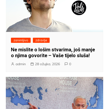
zanimljivo
zdravlje
Ne mislite o lošim stvarima, još manje
o njima govorite – Vaše tijelo sluša!
admin
28 ožujka, 2026
0