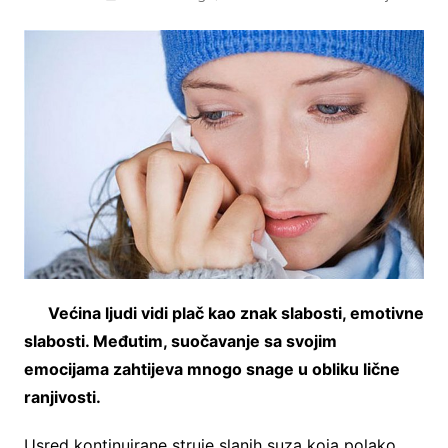
Većina ljudi vidi plač kao znak slabosti, emotivne
slabosti. Međutim, suočavanje sa svojim
emocijama zahtijeva mnogo snage u obliku lične
ranjivosti.
Usred kontinuirane struje slanih suza koja polako