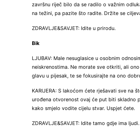
završnu riječ bilo da se radilo o važnim odlu
na težini, pa pazite što radite. Držite se ciljev
ZDRAVLJE&SAVJET: Idite u prirodu.
Bik
LJUBAV: Male nesuglasice u osobnim odnosim
neiskrenostima. Ne morate sve otkriti, ali on
glavu u pijesak, te se fokusirajte na ono dob
KARIJERA: S lakoćom ćete rješavati sve na št
urođena otvorenost ovaj će put biti skladno 
kako smjelo vodite cijelu stvar. Uspjet ćete.
ZDRAVLJE&SAVJET: Idite tamo gdje ima ljudi.