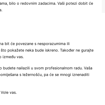
kama, bilo o redovnim zadacima. Vaši potezi dobit će
a.
a bit će povezane s nesporazumima ili
o što pokažete neka bude iskreno. Također ne gurajte
ro između vas.
o budete nailazili u svom profesionalnom radu. Vaša
pomiješana s ležernošću, pa će se mnogi iznenaditi
 Vole vas.