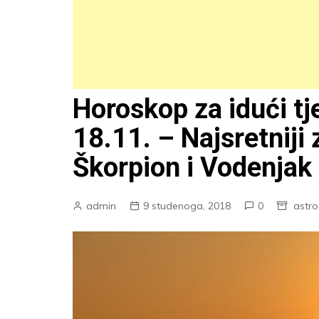
Horoskop za idući tj
18.11. – Najsretniji 
Škorpion i Vodenjak
admin
9 studenoga, 2018
0
astro