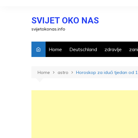
Skip
to
SVIJET OKO NAS
content
svijetokonas.info
Home
Deutschland
zdravlje
zani
Home
astro
Horoskop za idući tjedan od 12.