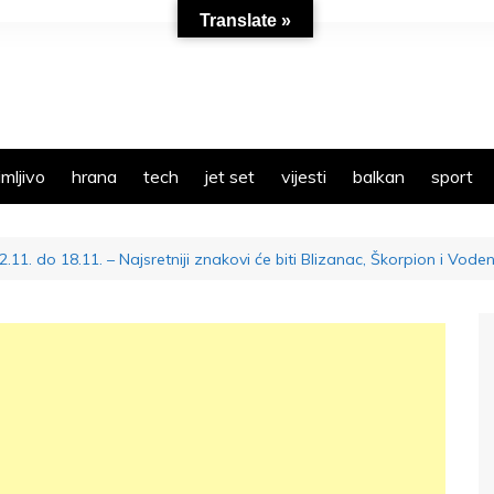
Translate »
mljivo
hrana
tech
jet set
vijesti
balkan
sport
11. do 18.11. – Najsretniji znakovi će biti Blizanac, Škorpion i Vode