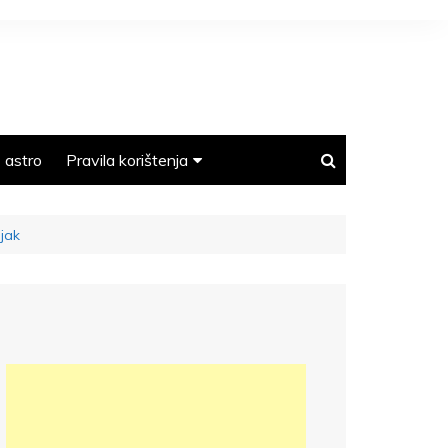
astro
Pravila korištenja
Polica privatnosti
njak