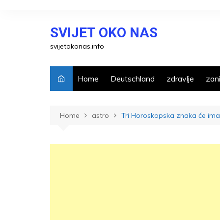
Skip
to
SVIJET OKO NAS
content
svijetokonas.info
Home
Deutschland
zdravlje
zani
Home
astro
Tri Horoskopska znaka će imat