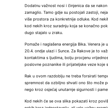
Dodatnu važnost nosi i činjenica da se nakon
zamaglio. Tamo gdje su postojali zastoji, nej
više prostora za konkretnije odluke. Kod nek
kod nekih kroz suradnju koja se konačno pokr
dugo stajalo u zraku.
Pomaže i naglašena energija Bika. Venera je 
20.4. ondje ulazi i Sunce. Za Rakove je to važ
kontaktima s ljudima, bolju procjenu vrijednost
poslovne poznanike ili prijateljske veze koje
Rak u ovom razdoblju ne treba forsirati tempo
spremnost da ozbiljno shvati ono što može p
nego kroz osjećaj unutarnje sigurnosti i pame
Kod nekih će se ova slika pokazati kroz poviš
nekih kroz jednostavniju, ali vrlo važnu promj