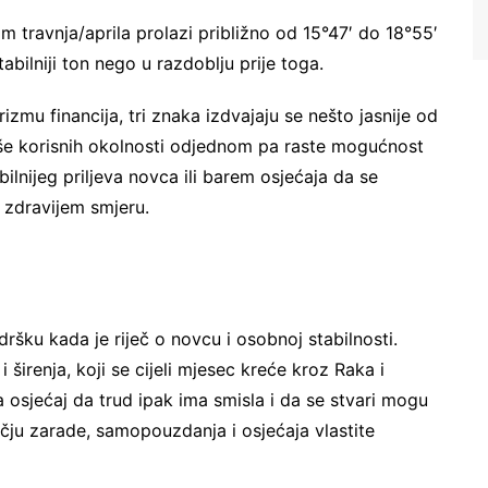
kom travnja/aprila prolazi približno od 15°47′ do 18°55′
tabilniji ton nego u razdoblju prije toga.
zmu financija, tri znaka izdvajaju se nešto jasnije od
više korisnih okolnosti odjednom pa raste mogućnost
ilnijeg priljeva novca ili barem osjećaja da se
u zdravijem smjeru.
ršku kada je riječ o novcu i osobnoj stabilnosti.
i širenja, koji se cijeli mjesec kreće kroz Raka i
a osjećaj da trud ipak ima smisla i da se stvari mogu
čju zarade, samopouzdanja i osjećaja vlastite