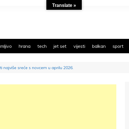
Translate »
mljivo
hrana
tech
jet set
vijesti
balkan
sport
i najviše sreće s novcem u aprilu 2026.