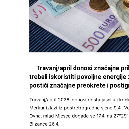
Travanj/april donosi značajne pril
trebali iskoristiti povoljne energije 
postići značajne preokrete i posti
Travanj/april 2026. donosi dosta jasniju i kon
Merkur izlazi iz postretrogradne sjene 9.4., Ve
Ovna, mlad Mjesec događa se 17.4. na 27°29′ O
Blizance 26.4..