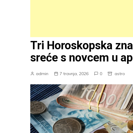
Tri Horoskopska zna
sreće s novcem u ap
admin
7 travnja, 2026
0
astro