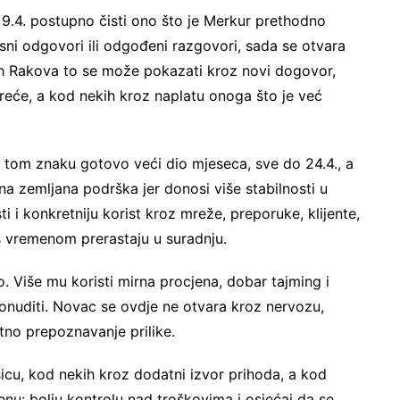
 9.4. postupno čisti ono što je Merkur prethodno
asni odgovori ili odgođeni razgovori, sada se otvara
ih Rakova to se može pokazati kroz novi dogovor,
eće, a kod nekih kroz naplatu onoga što je već
u tom znaku gotovo veći dio mjeseca, sve do 24.4., a
na zemljana podrška jer donosi više stabilnosti u
i i konkretniju korist kroz mreže, preporuke, klijente,
 s vremenom prerastaju u suradnju.
. Više mu koristi mirna procjena, dobar tajming i
onuditi. Novac se ovdje ne otvara kroz nervozu,
tno prepoznavanje prilike.
icu, kod nekih kroz dodatni izvor prihoda, a kod
enu: bolju kontrolu nad troškovima i osjećaj da se