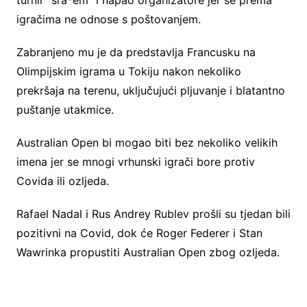
turnir “sra*em” i napao organizatore jer se prema
igračima ne odnose s poštovanjem.
Zabranjeno mu je da predstavlja Francusku na
Olimpijskim igrama u Tokiju nakon nekoliko
prekršaja na terenu, uključujući pljuvanje i blatantno
puštanje utakmice.
Australian Open bi mogao biti bez nekoliko velikih
imena jer se mnogi vrhunski igrači bore protiv
Covida ili ozljeda.
Rafael Nadal i Rus Andrey Rublev prošli su tjedan bili
pozitivni na Covid, dok će Roger Federer i Stan
Wawrinka propustiti Australian Open zbog ozljeda.