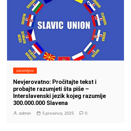
zanimljivo
Nevjerovatno: Pročitajte tekst i
probajte razumjeti šta piše –
Interslavenski jezik kojeg razumije
300.000.000 Slavena
admin
5 prosinca, 2025
0