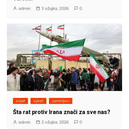
admin
3 ožujka, 2026
0
svijet
vijesti
zanimljivo
Šta rat protiv Irana znači za sve nas?
admin
3 ožujka, 2026
0