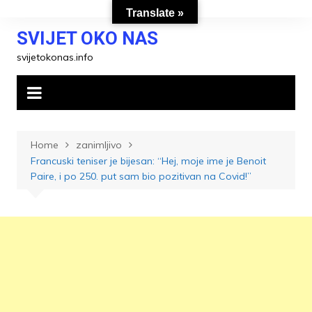
Skip
Translate »
to
SVIJET OKO NAS
content
svijetokonas.info
Home
zanimljivo
Francuski teniser je bijesan: “Hej, moje ime je Benoit
Paire, i po 250. put sam bio pozitivan na Covid!”