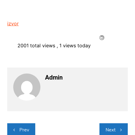
izvor
2001 total views
, 1 views today
Admin
Navigacija
Prev
Next