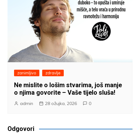
zanimljivo
zdravlje
Ne mislite o lošim stvarima, još manje
o njima govorite – Vaše tijelo sluša!
admin
28 ožujka, 2026
0
Odgovori