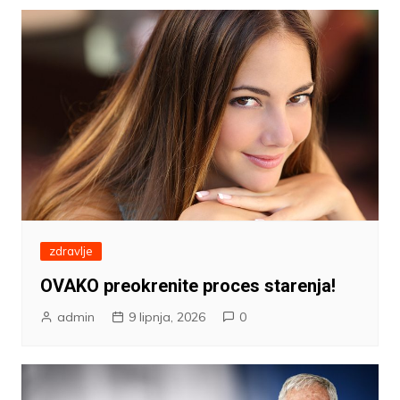
zdravlje
OVAKO preokrenite proces starenja!
admin
9 lipnja, 2026
0