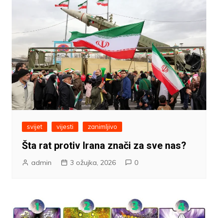
svijet
vijesti
zanimljivo
Šta rat protiv Irana znači za sve nas?
admin
3 ožujka, 2026
0