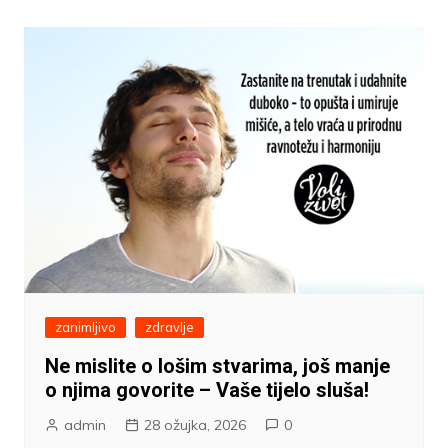
zanimljivo
zdravlje
Ne mislite o lošim stvarima, još manje
o njima govorite – Vaše tijelo sluša!
admin
28 ožujka, 2026
0