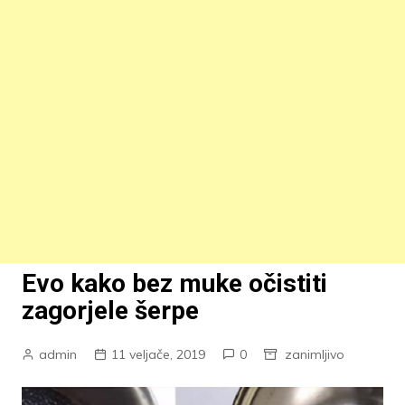
Evo kako bez muke očistiti
zagorjele šerpe
admin
11 veljače, 2019
0
zanimljivo