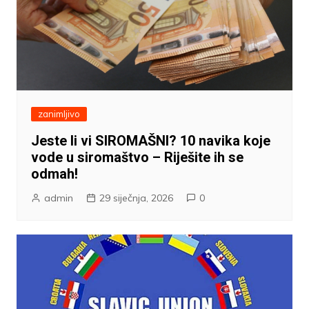
zanimljivo
Jeste li vi SIROMAŠNI? 10 navika koje
vode u siromaštvo – Riješite ih se
odmah!
admin
29 siječnja, 2026
0