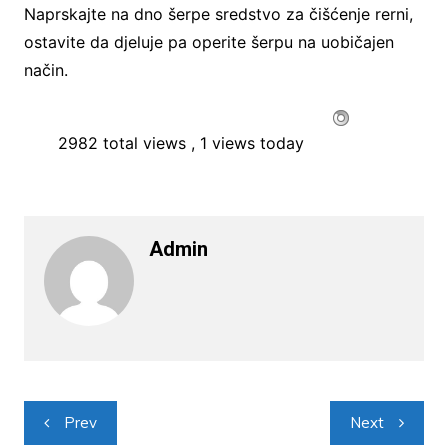
Naprskajte na dno šerpe sredstvo za čišćenje rerni,
ostavite da djeluje pa operite šerpu na uobičajen
način.
2982 total views
, 1 views today
Admin
Navigacija
Prev
Next
objava