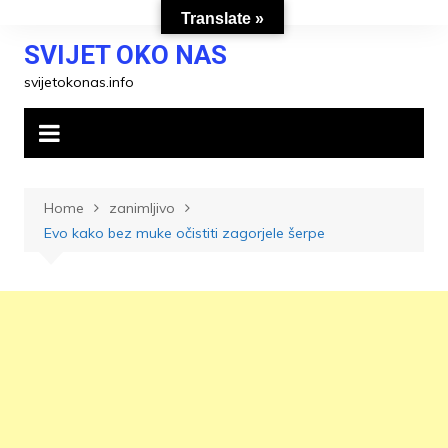
Skip
Translate »
to
SVIJET OKO NAS
content
svijetokonas.info
Home
zanimljivo
Evo kako bez muke očistiti zagorjele šerpe