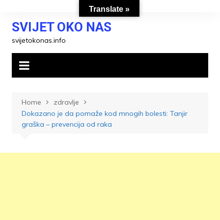
Skip
Translate »
to
SVIJET OKO NAS
content
svijetokonas.info
Home
zdravlje
Dokazano je da pomaže kod mnogih bolesti: Tanjir
graška – prevencija od raka