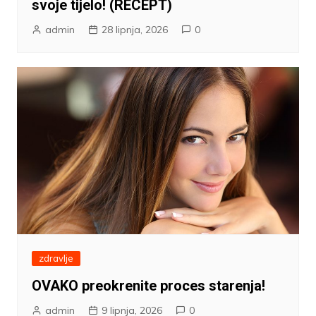
svoje tijelo! (RECEPT)
admin
28 lipnja, 2026
0
zdravlje
OVAKO preokrenite proces starenja!
admin
9 lipnja, 2026
0