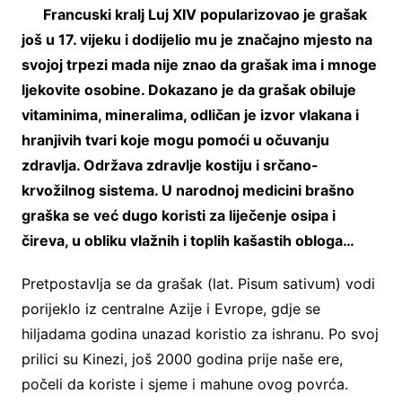
Francuski kralj Luj XIV popularizovao je grašak
još u 17. vijeku i dodijelio mu je značajno mjesto na
svojoj trpezi mada nije znao da grašak ima i mnoge
ljekovite osobine. Dokazano je da grašak obiluje
vitaminima, mineralima, odličan je izvor vlakana i
hranjivih tvari koje mogu pomoći u očuvanju
zdravlja. Održava zdravlje kostiju i srčano-
krvožilnog sistema. U narodnoj medicini brašno
graška se već dugo koristi za liječenje osipa i
čireva, u obliku vlažnih i toplih kašastih obloga…
Pretpostavlja se da grašak (lat. Pisum sativum) vodi
porijeklo iz centralne Azije i Evrope, gdje se
hiljadama godina unazad koristio za ishranu. Po svoj
prilici su Kinezi, još 2000 godina prije naše ere,
počeli da koriste i sjeme i mahune ovog povrća.