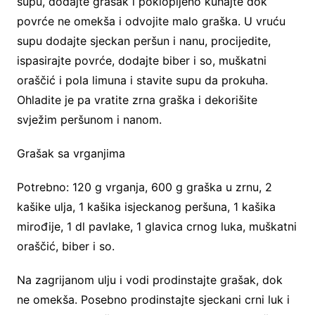
supu, dodajte grašak i poklopljeno kuhajte dok
povrće ne omekša i odvojite malo graška. U vruću
supu dodajte sjeckan peršun i nanu, procijedite,
ispasirajte povrće, dodajte biber i so, muškatni
oraščić i pola limuna i stavite supu da prokuha.
Ohladite je pa vratite zrna graška i dekorišite
svježim peršunom i nanom.
Grašak sa vrganjima
Potrebno: 120 g vrganja, 600 g graška u zrnu, 2
kašike ulja, 1 kašika isjeckanog peršuna, 1 kašika
mirođije, 1 dl pavlake, 1 glavica crnog luka, muškatni
oraščić, biber i so.
Na zagrijanom ulju i vodi prodinstajte grašak, dok
ne omekša. Posebno prodinstajte sjeckani crni luk i