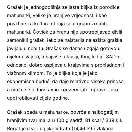
Grašak je jednogodišnja zeljasta biljka iz porodice
mahunarki, velike je hranjive vrijednosti i kao
povrtlarska kultura ubraja se u grupu zrnatih
mahunarki. Čovjek za hranu nije upotrebljavao divlji
samonikli grašak, iako se najstarija nalazišta graška
javljaju u neolitu. Grašak se danas uzgaja gotovo u
cijelom svijetu, a najviše u Rusiji, Kini, Indiji i SAD-u,
odnosno, dobro uspijeva u krajevima s prohladnom i
vlažnom klimom. To je biljka koja je jako
ekonomična budući da daje relativno visoke prinose,
a može se jednostavno konzervirati i upravo zato
upotrebljavati cijele godine.
Grašak spada u mahunarke, povrće s najbogatijim
hranjivim tvarima, a u 100 g sadrži 81 kcal / 339 kJ.
Bogat je izvor ugljikohidrata (14,46 %) i vlakana