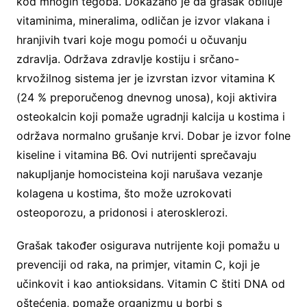
kod mnogih tegoba. Dokazano je da grašak obiluje
vitaminima, mineralima, odličan je izvor vlakana i
hranjivih tvari koje mogu pomoći u očuvanju
zdravlja. Održava zdravlje kostiju i srčano-
krvožilnog sistema jer je izvrstan izvor vitamina K
(24 % preporučenog dnevnog unosa), koji aktivira
osteokalcin koji pomaže ugradnji kalcija u kostima i
održava normalno grušanje krvi. Dobar je izvor folne
kiseline i vitamina B6. Ovi nutrijenti sprečavaju
nakupljanje homocisteina koji narušava vezanje
kolagena u kostima, što može uzrokovati
osteoporozu, a pridonosi i aterosklerozi.
Grašak također osigurava nutrijente koji pomažu u
prevenciji od raka, na primjer, vitamin C, koji je
učinkovit i kao antioksidans. Vitamin C štiti DNA od
oštećenja, pomaže organizmu u borbi s