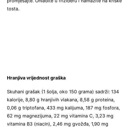
promješajte. Ohladite u frižideru i namažite na kriške
tosta.
Hranjiva vrijednost graška
Skuhani grašak (1 šolja, oko 150 grama) sadrži: 134
kalorije, 8,80 g hranjivih vlakana, 8,58 g proteina,
0,06 g triptofana, 433 mg kalijuma, 187 mg fosfora,
62 mg magnezijuma, 22 mg vitamina C, 3,23 mg
vitamina B3 (niacin), 2,46 mg gvožđa, 1,90 mg