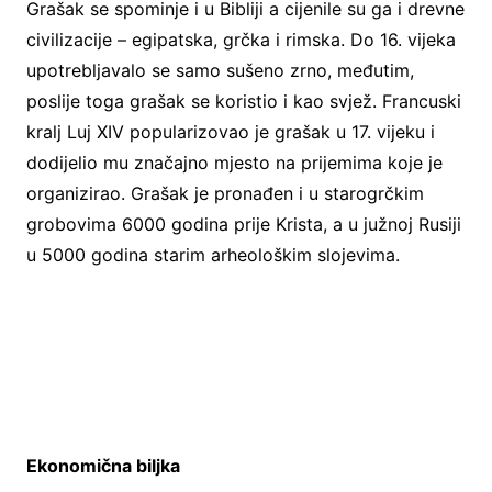
Grašak se spominje i u Bibliji a cijenile su ga i drevne
civilizacije – egipatska, grčka i rimska. Do 16. vijeka
upotrebljavalo se samo sušeno zrno, međutim,
poslije toga grašak se koristio i kao svjež. Francuski
kralj Luj XIV popularizovao je grašak u 17. vijeku i
dodijelio mu značajno mjesto na prijemima koje je
organizirao. Grašak je pronađen i u starogrčkim
grobovima 6000 godina prije Krista, a u južnoj Rusiji
u 5000 godina starim arheološkim slojevima.
Ekonomična biljka