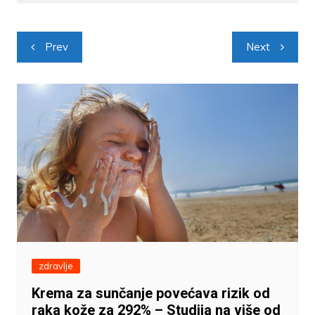
Navigacija
Prev
Next
objava
zdravlje
Krema za sunčanje povećava rizik od
raka kože za 292% – Studija na više od