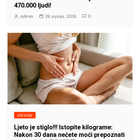
470.000 ljudi!
admin
26 srpnja, 2026
0
zdravlje
Ljeto je stiglo!!! Istopite kilograme:
Nakon 30 dana nećete moći prepoznati