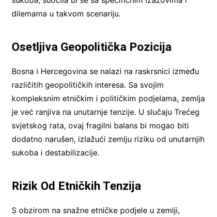
sukoba, suočila bi se sa specifičnim izazovima i
dilemama u takvom scenariju.
Osetljiva Geopolitička Pozicija
Bosna i Hercegovina se nalazi na raskrsnici između
različitih geopolitičkih interesa. Sa svojim
kompleksnim etničkim i političkim podjelama, zemlja
je već ranjiva na unutarnje tenzije. U slučaju Trećeg
svjetskog rata, ovaj fragilni balans bi mogao biti
dodatno narušen, izlažući zemlju riziku od unutarnjih
sukoba i destabilizacije.
Rizik Od Etničkih Tenzija
S obzirom na snažne etničke podjele u zemlji,