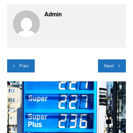
Admin
Navigacija
Prev
Next
objava