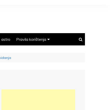
astro
Pravila korištenja
Polica privatnosti
kidanja