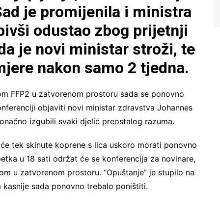
ad je promijenila i ministra
bivši odustao zbog prijetnji
da je novi ministar stroži, te
mjere nakon samo 2 tjedna.
kom FFP2 u zatvorenom prostoru sada se ponovno
onferenciji objaviti novi ministar zdravstva Johannes
onačno izgubili svaki djelić preostalog razuma.
er će tek skinute koprene s lica uskoro morati ponovno
tka u 18 sati održat će se konferencija za novinare,
kom u zatvorenom prostoru. “Opuštanje” je stupilo na
 kasnije sada ponovno trebalo poništiti.