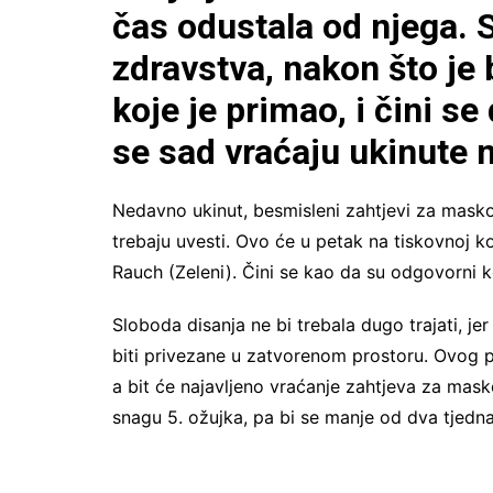
čas odustala od njega. S
zdravstva, nakon što je 
koje je primao, i čini se 
se sad vraćaju ukinute 
Nedavno ukinut, besmisleni zahtjevi za mas
trebaju uvesti. Ovo će u petak na tiskovnoj k
Rauch (Zeleni). Čini se kao da su odgovorni k
Sloboda disanja ne bi trebala dugo trajati, j
biti privezane u zatvorenom prostoru. Ovog pe
a bit će najavljeno vraćanje zahtjeva za mas
snagu 5. ožujka, pa bi se manje od dva tjedna