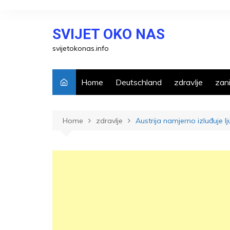
Skip
to
SVIJET OKO NAS
content
svijetokonas.info
Home
Deutschland
zdravlje
zani
Home
zdravlje
Austrija namjerno izluđuje