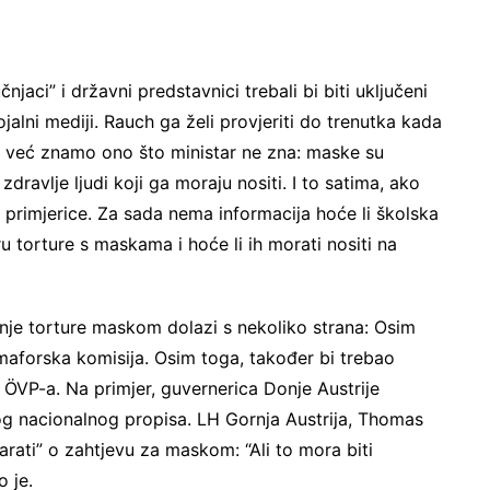
njaci” i državni predstavnici trebali bi biti uključeni
lojalni mediji. Rauch ga želi provjeriti do trenutka kada
i već znamo ono što ministar ne zna: maske su
ravlje ljudi koji ga moraju nositi. I to satima, ako
 primjerice. Za sada nema informacija hoće li školska
 torture s maskama i hoće li ih morati nositi na
nje torture maskom dolazi s nekoliko strana: Osim
aforska komisija. Osim toga, također bi trebao
a ÖVP-a. Na primjer, guvernerica Donje Austrije
log nacionalnog propisa. LH Gornja Austrija, Thomas
arati” o zahtjevu za maskom: “Ali to mora biti
o je.