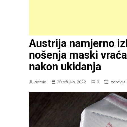
Austrija namjerno iz
nošenja maski vraća
nakon ukidanja
admin
20 ožujka, 2022
0
zdravlje