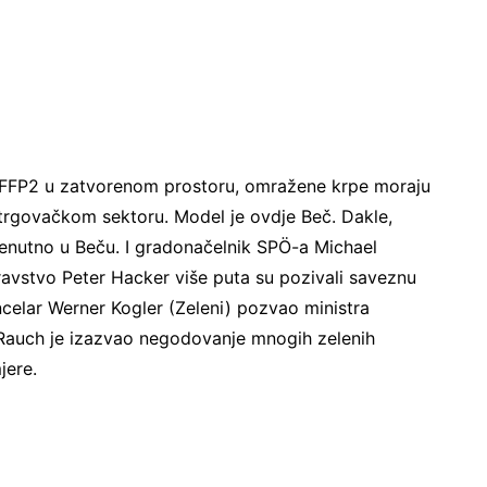
FP2 u zatvorenom prostoru, omražene krpe moraju
m trgovačkom sektoru. Model je ovdje Beč. Dakle,
i trenutno u Beču. I gradonačelnik SPÖ-a Michael
ravstvo Peter Hacker više puta su pozivali saveznu
ncelar Werner Kogler (Zeleni) pozvao ministra
 Rauch je izazvao negodovanje mnogih zelenih
jere.