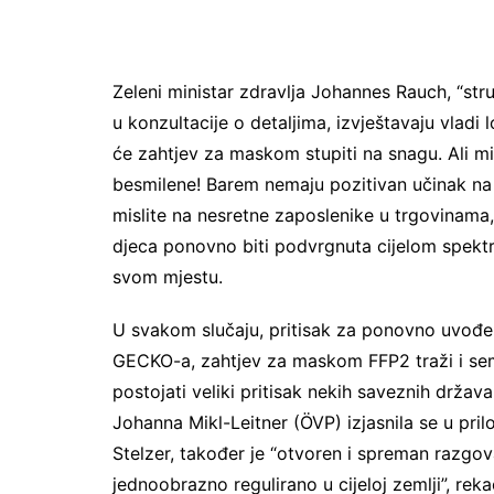
Zeleni ministar zdravlja Johannes Rauch, “struč
u konzultacije o detaljima, izvještavaju vladi 
će zahtjev za maskom stupiti na snagu. Ali m
besmilene! Barem nemaju pozitivan učinak na zd
mislite na nesretne zaposlenike u trgovinama,
djeca ponovno biti podvrgnuta cijelom spektru
svom mjestu.
U svakom slučaju, pritisak za ponovno uvođe
GECKO-a, zahtjev za maskom FFP2 traži i sem
postojati veliki pritisak nekih saveznih držav
Johanna Mikl-Leitner (ÖVP) izjasnila se u pri
Stelzer, također je “otvoren i spreman razgov
jednoobrazno regulirano u cijeloj zemlji”, reka