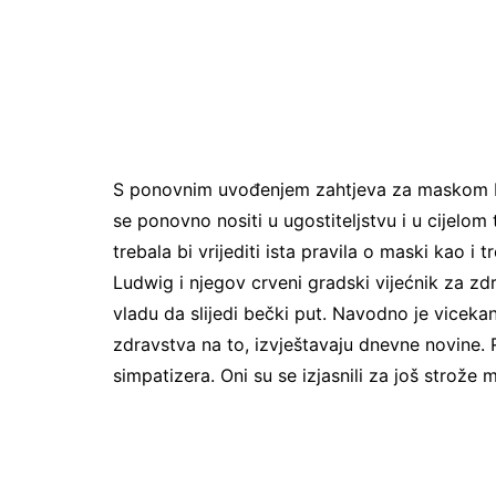
S ponovnim uvođenjem zahtjeva za maskom F
se ponovno nositi u ugostiteljstvu i u cijelo
trebala bi vrijediti ista pravila o maski kao 
Ludwig i njegov crveni gradski vijećnik za zd
vladu da slijedi bečki put. Navodno je viceka
zdravstva na to, izvještavaju dnevne novine.
simpatizera. Oni su se izjasnili za još strože m