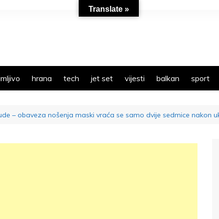
Translate »
mljivo
hrana
tech
jet set
vijesti
balkan
sport
 ljude – obaveza nošenja maski vraća se samo dvije sedmice nakon u