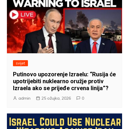
svijet
Putinovo upozorenje Izraelu: “Rusija će
upotrijebiti nuklearno oružje protiv
Izraela ako se prijeđe crvena linija”?
admin
25 ožujka, 2026
0