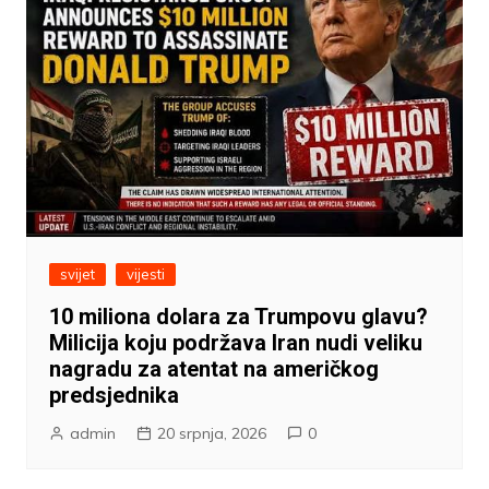
svijet
vijesti
10 miliona dolara za Trumpovu glavu?
Milicija koju podržava Iran nudi veliku
nagradu za atentat na američkog
predsjednika
admin
20 srpnja, 2026
0