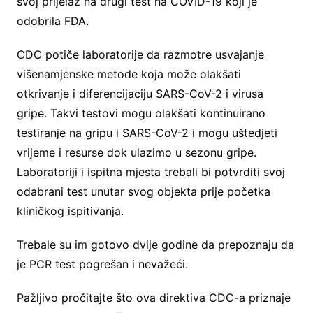
svoj prijelaz na drugi test na COVID-19 koji je
odobrila FDA.
CDC potiče laboratorije da razmotre usvajanje
višenamjenske metode koja može olakšati
otkrivanje i diferencijaciju SARS-CoV-2 i virusa
gripe. Takvi testovi mogu olakšati kontinuirano
testiranje na gripu i SARS-CoV-2 i mogu uštedjeti
vrijeme i resurse dok ulazimo u sezonu gripe.
Laboratoriji i ispitna mjesta trebali bi potvrditi svoj
odabrani test unutar svog objekta prije početka
kliničkog ispitivanja.
Trebale su im gotovo dvije godine da prepoznaju da
je PCR test pogrešan i nevažeći.
Pažljivo pročitajte što ova direktiva CDC-a priznaje