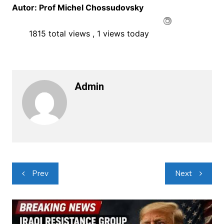
Autor: Prof Michel Chossudovsky
1815 total views
, 1 views today
Admin
Navigacija
Prev
Next
objava