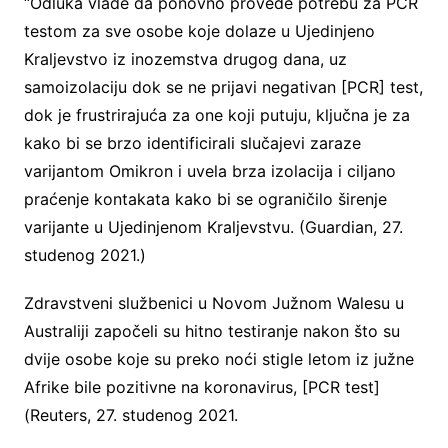
“Odluka vlade da ponovno provede potrebu za PCR
testom za sve osobe koje dolaze u Ujedinjeno
Kraljevstvo iz inozemstva drugog dana, uz
samoizolaciju dok se ne prijavi negativan [PCR] test,
dok je frustrirajuća za one koji putuju, ključna je za
kako bi se brzo identificirali slučajevi zaraze
varijantom Omikron i uvela brza izolacija i ciljano
praćenje kontakata kako bi se ograničilo širenje
varijante u Ujedinjenom Kraljevstvu. (Guardian, 27.
studenog 2021.)
Zdravstveni službenici u Novom Južnom Walesu u
Australiji započeli su hitno testiranje nakon što su
dvije osobe koje su preko noći stigle letom iz južne
Afrike bile pozitivne na koronavirus, [PCR test]
(Reuters, 27. studenog 2021.