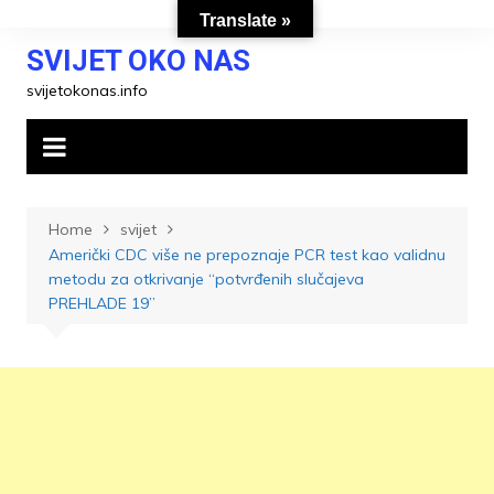
Skip
Translate »
to
SVIJET OKO NAS
content
svijetokonas.info
Home
svijet
Američki CDC više ne prepoznaje PCR test kao validnu
metodu za otkrivanje “potvrđenih slučajeva
PREHLADE 19”