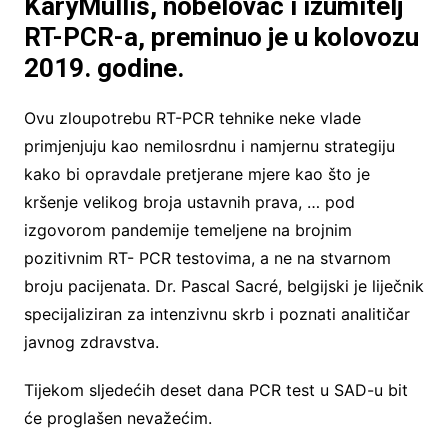
KaryMullis, nobelovac i izumitelj
RT-PCR-a, preminuo je u kolovozu
2019. godine.
Ovu zloupotrebu RT-PCR tehnike neke vlade
primjenjuju kao nemilosrdnu i namjernu strategiju
kako bi opravdale pretjerane mjere kao što je
kršenje velikog broja ustavnih prava, … pod
izgovorom pandemije temeljene na brojnim
pozitivnim RT- PCR testovima, a ne na stvarnom
broju pacijenata. Dr. Pascal Sacré, belgijski je liječnik
specijaliziran za intenzivnu skrb i poznati analitičar
javnog zdravstva.
Tijekom sljedećih deset dana PCR test u SAD-u bit
će proglašen nevažećim.