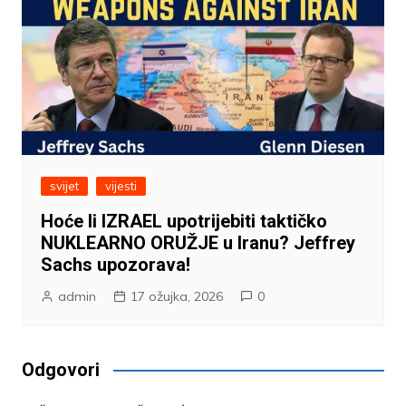
svijet
vijesti
Hoće li IZRAEL upotrijebiti taktičko
NUKLEARNO ORUŽJE u Iranu? Jeffrey
Sachs upozorava!
admin
17 ožujka, 2026
0
Odgovori