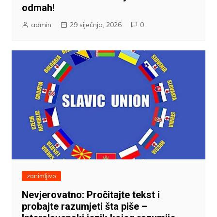
odmah!
admin
29 siječnja, 2026
0
zanimljivo
Nevjerovatno: Pročitajte tekst i
probajte razumjeti šta piše –