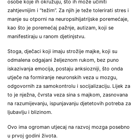
osobe koje ih okružuju, što ih može učiniti
zahtjevnijim i “težim”. Za njih je teže tolerirati stres i
manje su otporni na neuropsihijatrijske poremećaje,
kao što je poremećaj pažnje, autizam, koji se
manifestiraju u ranom djetinjstvu.
Stoga, dječaci koji imaju strožije majke, koji su
odmalena odgajani željeznom rukom, bez puno
iskazivanja emocija, postaju anksiozniji, što onda
utječe na formiranje neuronskih veza u mozgu,
odgovornih za samokontrolu i socijalizaciju. Lijek za
to je nježna, čvrsta veza sina s majkom, zasnovana
na razumijevanju, ispunjavanju djetetovih potreba za
ljubavlju i blizinom.
Ovo ima ogroman utjecaj na razvoj mozga posebno
u prvoj godini života.