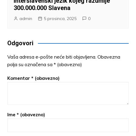
Interslavenski jezik kojeg razumije
300.000.000 Slavena
admin
5 prosinca, 2025
0
Odgovori
Vaša adresa e-pošte neće biti objavljena.
Obavezna
polja su označena sa
* (obavezno)
Komentar
* (obavezno)
Ime
* (obavezno)