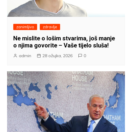
zanimljivo
zdravlje
Ne mislite o lošim stvarima, još manje
o njima govorite – Vaše tijelo sluša!
admin
28 ožujka, 2026
0