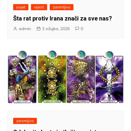
svijet
vijesti
zanimljivo
Šta rat protiv Irana znači za sve nas?
admin
3 ožujka, 2026
0
zanimljivo