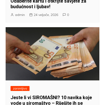
Odaberite kartu i otkrijte savjete za
budućnost i ljubav!
admin
24 veljače, 2026
0
zanimljivo
Jeste li vi SIROMAŠNI? 10 navika koje
vode u siromaštvo – Riješite ih se