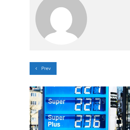
Navigacija
Prev
objava