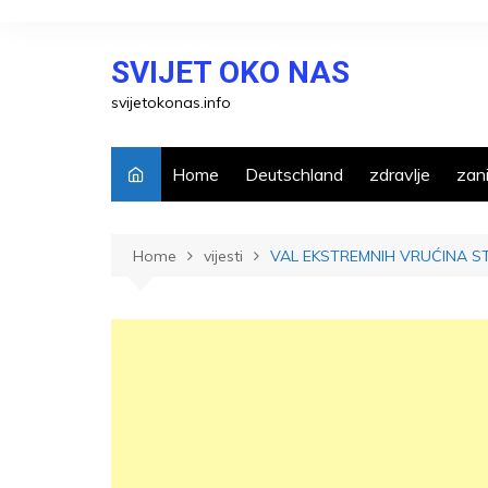
Skip
to
SVIJET OKO NAS
content
svijetokonas.info
Home
Deutschland
zdravlje
zani
Home
vijesti
VAL EKSTREMNIH VRUĆINA ST