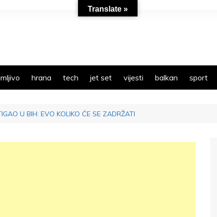
Translate »
mljivo
hrana
tech
jet set
vijesti
balkan
sport
IGAO U BIH: EVO KOLIKO ĆE SE ZADRŽATI