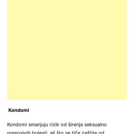
Kondomi
Kondomi smanjuju rizik od širenja seksualno
prenosivih bolesti, ali što se tiče zaštite od