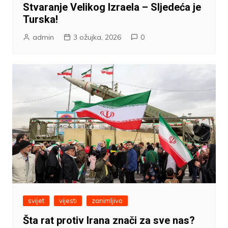
Stvaranje Velikog Izraela – Sljedeća je
Turska!
admin
3 ožujka, 2026
0
svijet
vijesti
zanimljivo
Šta rat protiv Irana znači za sve nas?