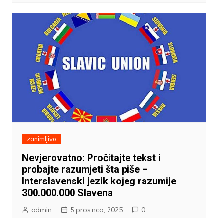
zanimljivo
Nevjerovatno: Pročitajte tekst i
probajte razumjeti šta piše –
Interslavenski jezik kojeg razumije
300.000.000 Slavena
admin
5 prosinca, 2025
0