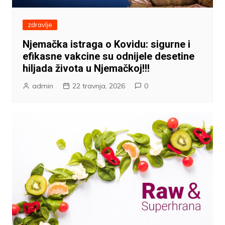
zdravlje
Njemačka istraga o Kovidu: sigurne i
efikasne vakcine su odnijele desetine
hiljada života u Njemačkoj!!!
admin
22 travnja, 2026
0