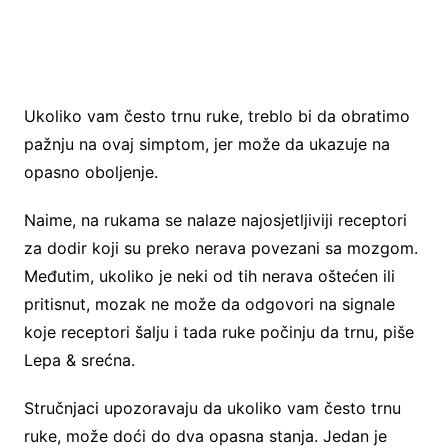
Ukoliko vam često trnu ruke, treblo bi da obratimo
pažnju na ovaj simptom, jer može da ukazuje na
opasno oboljenje.
Naime, na rukama se nalaze najosjetljiviji receptori
za dodir koji su preko nerava povezani sa mozgom.
Međutim, ukoliko je neki od tih nerava oštećen ili
pritisnut, mozak ne može da odgovori na signale
koje receptori šalju i tada ruke počinju da trnu, piše
Lepa & srećna.
Stručnjaci upozoravaju da ukoliko vam često trnu
ruke, može doći do dva opasna stanja. Jedan je