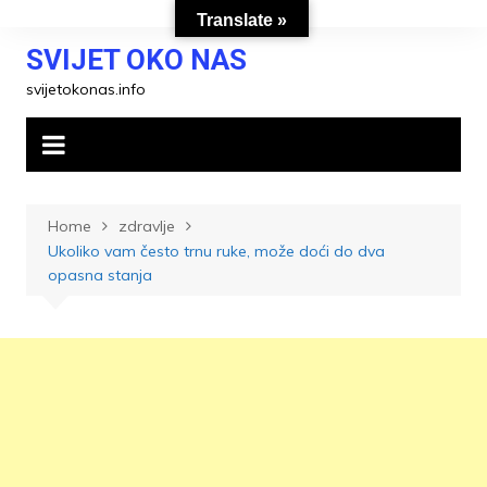
Skip
Translate »
to
SVIJET OKO NAS
content
svijetokonas.info
Home
zdravlje
Ukoliko vam često trnu ruke, može doći do dva
opasna stanja