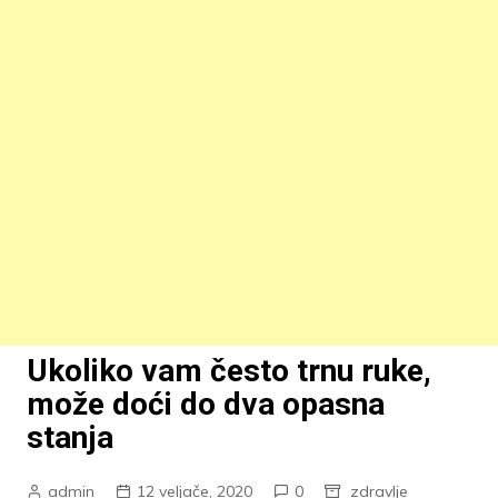
Ukoliko vam često trnu ruke,
može doći do dva opasna
stanja
admin
12 veljače, 2020
0
zdravlje