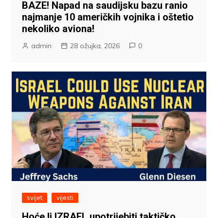
BAZE! Napad na saudijsku bazu ranio
najmanje 10 američkih vojnika i oštetio
nekoliko aviona!
admin
28 ožujka, 2026
0
svijet
vijesti
Hoće li IZRAEL upotrijebiti taktičko