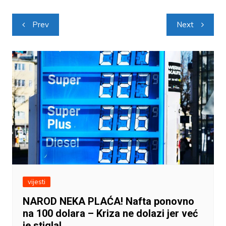
Navigacija
Prev
Next
objava
vijesti
NAROD NEKA PLAĆA! Nafta ponovno
na 100 dolara – Kriza ne dolazi jer već
je stigla!