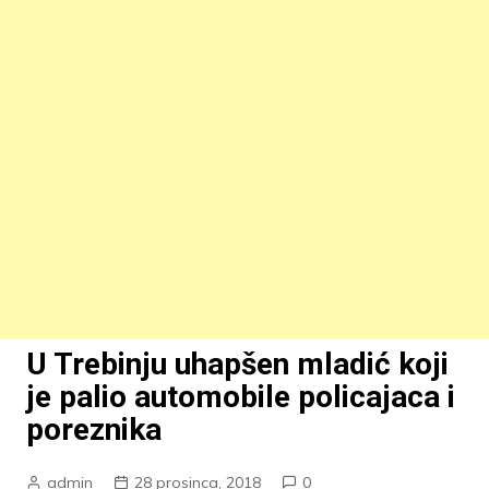
U Trebinju uhapšen mladić koji
je palio automobile policajaca i
poreznika
admin
28 prosinca, 2018
0