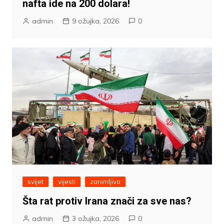
nafta ide na 200 dolara!
admin
9 ožujka, 2026
0
svijet
vijesti
zanimljivo
Šta rat protiv Irana znači za sve nas?
admin
3 ožujka, 2026
0