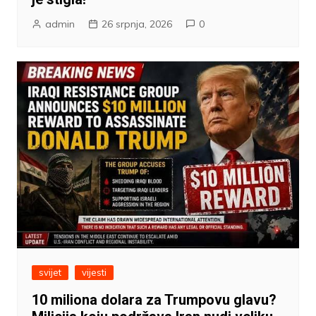
admin
26 srpnja, 2026
0
svijet
vijesti
10 miliona dolara za Trumpovu glavu?