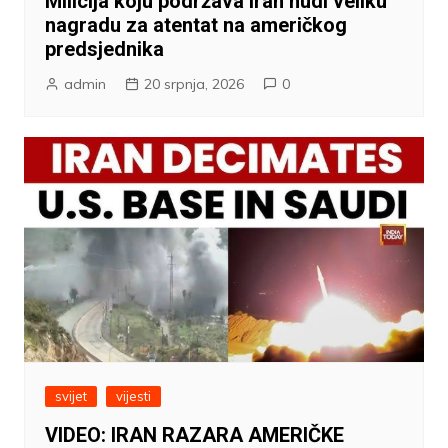
Milicija koju podržava Iran nudi veliku
nagradu za atentat na američkog
predsjednika
admin
20 srpnja, 2026
0
svijet
vijesti
VIDEO: IRAN RAZARA AMERIČKE