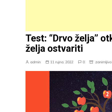
Test: “Drvo želja” ot
želja ostvariti
admin
11 rujna, 2022
0
zanimljivo