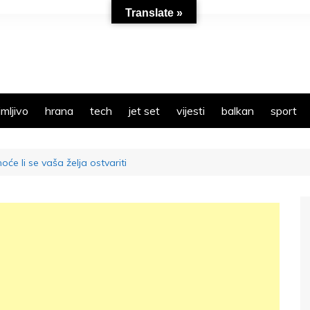
Translate »
mljivo
hrana
tech
jet set
vijesti
balkan
sport
hoće li se vaša želja ostvariti