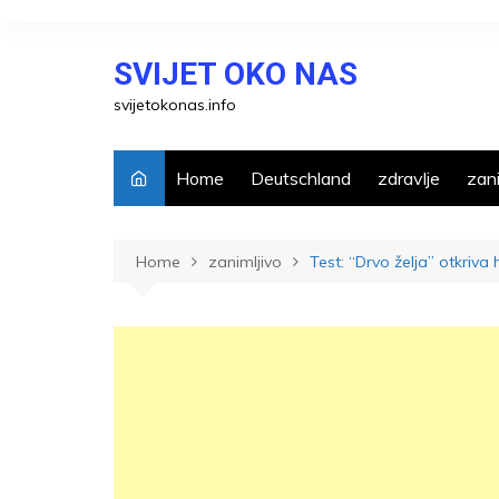
Skip
to
SVIJET OKO NAS
content
svijetokonas.info
Home
Deutschland
zdravlje
zani
Home
zanimljivo
Test: “Drvo želja” otkriva 