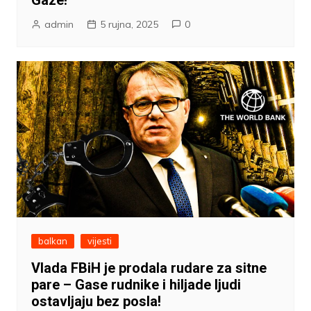
Gaze!
admin
5 rujna, 2025
0
balkan
vijesti
Vlada FBiH je prodala rudare za sitne
pare – Gase rudnike i hiljade ljudi
ostavljaju bez posla!