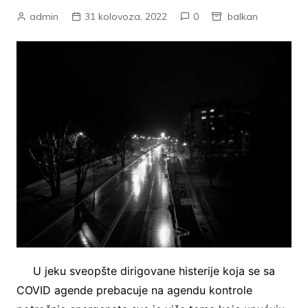
admin
31 kolovoza, 2022
0
balkan
U jeku sveopšte dirigovane histerije koja se sa
COVID agende prebacuje na agendu kontrole