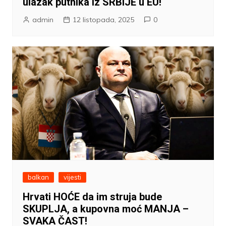
ulazak putnika iz SRBIJE u EU!
admin
12 listopada, 2025
0
balkan
vijesti
Hrvati HOĆE da im struja bude
SKUPLJA, a kupovna moć MANJA –
SVAKA ČAST!