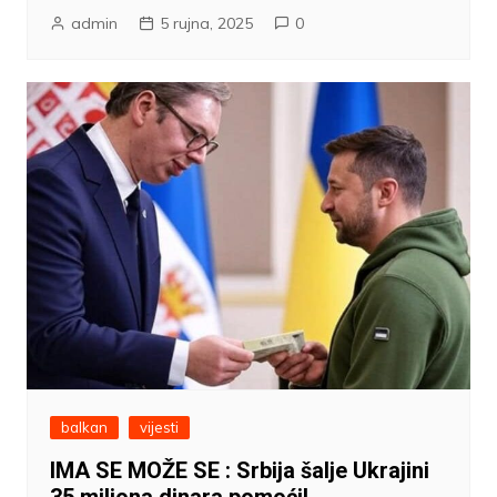
admin
5 rujna, 2025
0
balkan
vijesti
IMA SE MOŽE SE : Srbija šalje Ukrajini
35 miliona dinara pomoći!