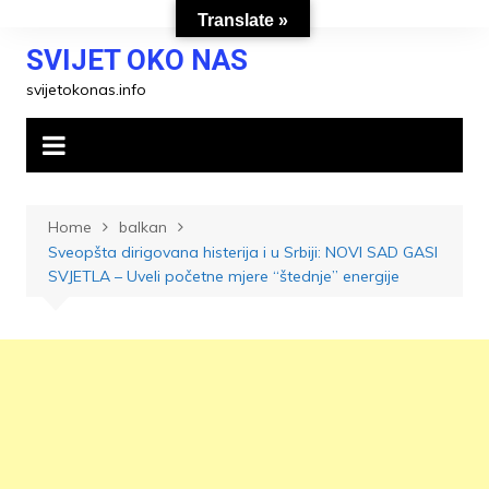
Skip
Translate »
to
SVIJET OKO NAS
content
svijetokonas.info
Home
balkan
Sveopšta dirigovana histerija i u Srbiji: NOVI SAD GASI
SVJETLA – Uveli početne mjere “štednje” energije