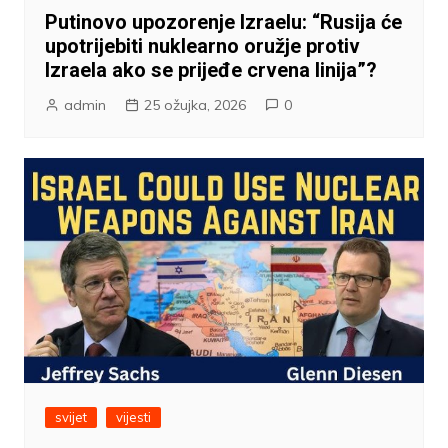
Putinovo upozorenje Izraelu: “Rusija će
upotrijebiti nuklearno oružje protiv
Izraela ako se prijeđe crvena linija”?
admin
25 ožujka, 2026
0
svijet
vijesti