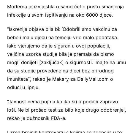
Moderna je izvijestila o samo četiri posto smanjenja
infekcije u svom ispitivanju na oko 6000 djece.
”Iskrenija objava bila bi: ‘Odobrili smo vakcinu za
bebe i malu djecu na temelju vrlo malo podataka.
Iako vjerujemo da je siguran u ovoj populaciji,
veličina uzorka studije bila je premala da bismo
mogli donijeti [zaključak] o sigurnosti. Imajte na umu
da su studije provedene na djeci bez prirodnog
imuniteta”’, rekao je Makary za DailyMail.com o
odluci u lipnju.
”Javnost nema pojma koliko su ti podaci zapravo
loši. Ne bi prošao test za bilo koje drugo odobrenje”,
rekao je dužnosnik FDA-e.
Usred brojnih kontroverzi s kojima se agencija u to