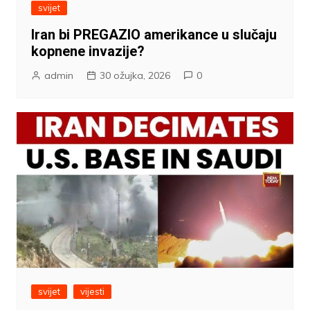
svijet
Iran bi PREGAZIO amerikance u slučaju
kopnene invazije?
admin
30 ožujka, 2026
0
svijet
vijesti