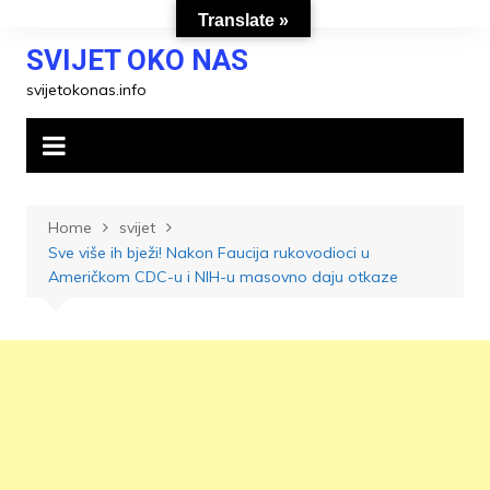
Skip
Translate »
to
SVIJET OKO NAS
content
svijetokonas.info
Home
svijet
Sve više ih bježi! Nakon Faucija rukovodioci u
Američkom CDC-u i NIH-u masovno daju otkaze