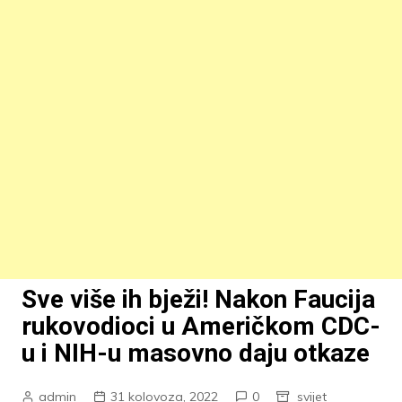
Sve više ih bježi! Nakon Faucija
rukovodioci u Američkom CDC-
u i NIH-u masovno daju otkaze
admin
31 kolovoza, 2022
0
svijet