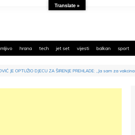
Translate »
mljivo
hrana
tech
jet set
vijesti
balkan
sport
 JE OPTUŽIO DJECU ZA ŠIRENJE PREHLADE: ,,Ja sam za vakcinaciju dje