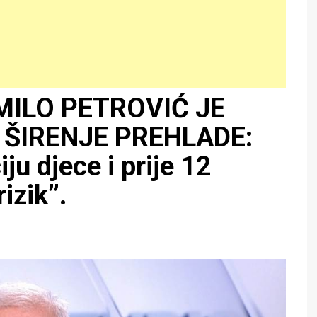
MILO PETROVIĆ JE
 ŠIRENJE PREHLADE:
ju djece i prije 12
rizik”.