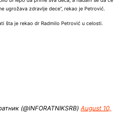
 bilo bi lepo da prime sva deca, a nadam se da će
ne ugrožava zdravlje dece”, rekao je Petrović.
 šta je rekao dr Radmilo Petrović u celosti.
ратник (@INFORATNIKSRB)
August 10,