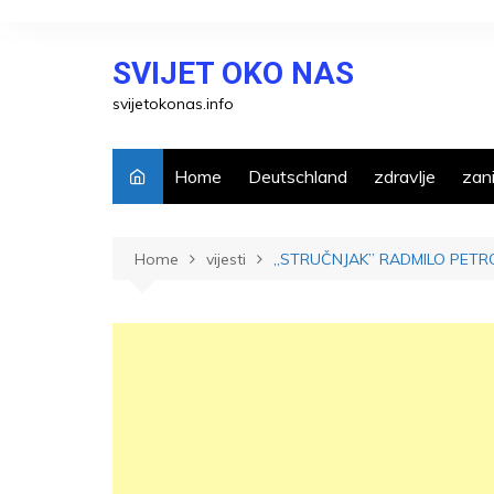
Skip
to
SVIJET OKO NAS
content
svijetokonas.info
Home
Deutschland
zdravlje
zani
Home
vijesti
,,STRUČNJAK” RADMILO PETROVIĆ