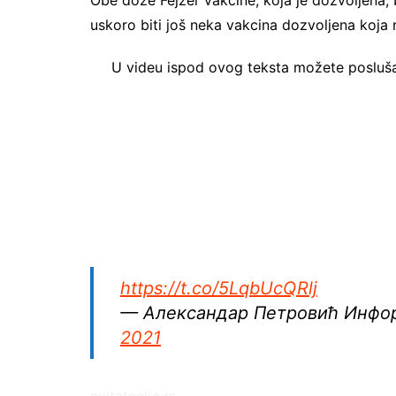
Obe doze Fejzer vakcine, koja je dozvoljena,
uskoro biti još neka vakcina dozvoljena koja 
U videu ispod ovog teksta možete poslušati
https://t.co/5LqbUcQRlj
— Александар Петровић Инфо
2021