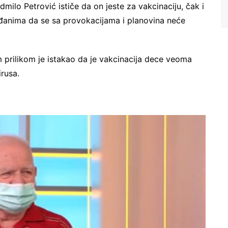
milo Petrović ističe da on jeste za vakcinaciju, čak i
rađanima da se sa provokacijama i planovina neće
tom prilikom je istakao da je vakcinacija dece veoma
irusa.