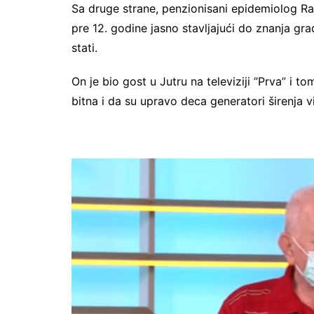
Sa druge strane, penzionisani epidemiolog Rad
pre 12. godine jasno stavljajući do znanja g
stati.
On je bio gost u Jutru na televiziji “Prva” i 
bitna i da su upravo deca generatori širenja v