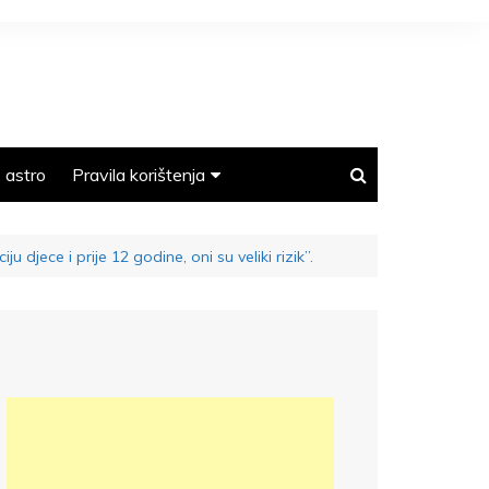
astro
Pravila korištenja
Polica privatnosti
ce i prije 12 godine, oni su veliki rizik”.