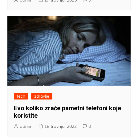
tech
zdravlje
Evo koliko zrače pametni telefoni koje
koristite
admin
18 travnja, 2022
0