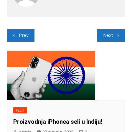
Navigacija
Prev
Next
objava
tech
Proizvodnja iPhonea seli u Indiju!
admin
27 travnja, 2025
0