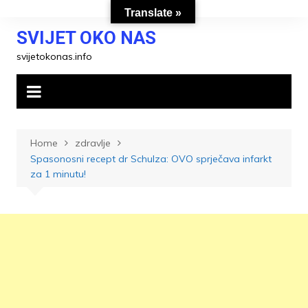
Skip
Translate »
to
SVIJET OKO NAS
content
svijetokonas.info
Home
zdravlje
Spasonosni recept dr Schulza: OVO sprječava infarkt
za 1 minutu!