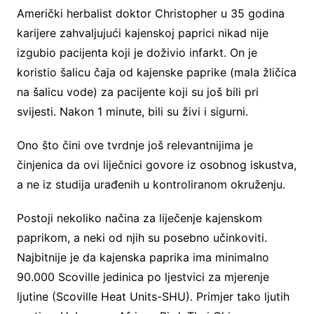
Američki herbalist doktor Christopher u 35 godina
karijere zahvaljujući kajenskoj paprici nikad nije
izgubio pacijenta koji je doživio infarkt. On je
koristio šalicu čaja od kajenske paprike (mala žličica
na šalicu vode) za pacijente koji su još bili pri
svijesti. Nakon 1 minute, bili su živi i sigurni.
Ono što čini ove tvrdnje još relevantnijima je
činjenica da ovi liječnici govore iz osobnog iskustva,
a ne iz studija urađenih u kontroliranom okruženju.
Postoji nekoliko načina za liječenje kajenskom
paprikom, a neki od njih su posebno učinkoviti.
Najbitnije je da kajenska paprika ima minimalno
90.000 Scoville jedinica po ljestvici za mjerenje
ljutine (Scoville Heat Units-SHU). Primjer tako ljutih