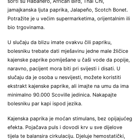
sorti su Habanero, African Bird, Thai Chi,
jamajkanska ljuta paprika, Jalapeño, Scotch Bonet.
Potražite je u većim supermarketima, orijentalnim ili
bio trgovinama.
U slučaju da blizu imate ovakvu čili papriku,
bolesniku trebate dati mješavinu jedne male žličice
kajenske paprike pomiješane u čaši vode da popije,
naravno, pacijent mora biti pri svijesti i disati. U
slučaju da je osoba u nesvijesti, možete koristiti
ekstrakt kajenske paprike, ali imajte na umu da ima
minimalno 90.000 Scoville jedinica. Nakapajte
bolesniku par kapi ispod jezika.
Kajenska paprika je moćan stimulans, bez opijajućeg
efekta. Pojačava puls i dovodi krv u sve dijelove
tijela te balansira cirkulaciju. Djeluje hemostatički,