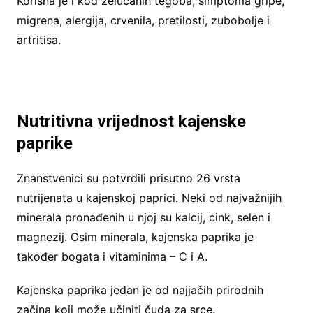
Korisna je i kod želučanih tegoba, simptoma gripe,
migrena, alergija, crvenila, pretilosti, zubobolje i
artritisa.
Nutritivna vrijednost kajenske
paprike
Znanstvenici su potvrdili prisutno 26 vrsta
nutrijenata u kajenskoj paprici. Neki od najvažnijih
minerala pronađenih u njoj su kalcij, cink, selen i
magnezij. Osim minerala, kajenska paprika je
također bogata i vitaminima – C i A.
Kajenska paprika jedan je od najjačih prirodnih
začina koji može učiniti čuda za srce.