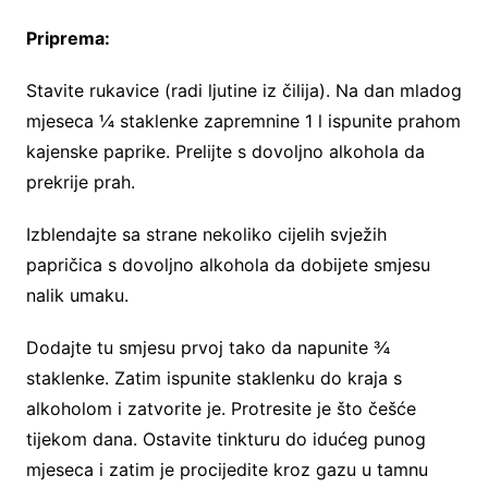
Priprema:
Stavite rukavice (radi ljutine iz čilija). Na dan mladog
mjeseca ¼ staklenke zapremnine 1 l ispunite prahom
kajenske paprike. Prelijte s dovoljno alkohola da
prekrije prah.
Izblendajte sa strane nekoliko cijelih svježih
papričica s dovoljno alkohola da dobijete smjesu
nalik umaku.
Dodajte tu smjesu prvoj tako da napunite ¾
staklenke. Zatim ispunite staklenku do kraja s
alkoholom i zatvorite je. Protresite je što češće
tijekom dana. Ostavite tinkturu do idućeg punog
mjeseca i zatim je procijedite kroz gazu u tamnu