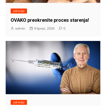
zdravlje
OVAKO preokrenite proces starenja!
admin
9 lipnja, 2026
0
zdravlje