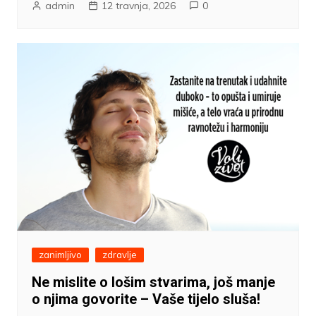
admin
12 travnja, 2026
0
zanimljivo
zdravlje
Ne mislite o lošim stvarima, još manje
o njima govorite – Vaše tijelo sluša!