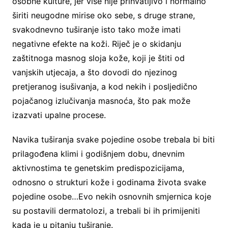
osobne kulture, jer više nije prihvatljivo i normalno
širiti neugodne mirise oko sebe, s druge strane,
svakodnevno tuširanje isto tako može imati
negativne efekte na koži. Riječ je o skidanju
zaštitnoga masnog sloja kože, koji je štiti od
vanjskih utjecaja, a što dovodi do njezinog
pretjeranog isušivanja, a kod nekih i posljedično
pojačanog izlučivanja masnoća, što pak može
izazvati upalne procese.
Navika tuširanja svake pojedine osobe trebala bi biti
prilagođena klimi i godišnjem dobu, dnevnim
aktivnostima te genetskim predispozicijama,
odnosno o strukturi kože i godinama života svake
pojedine osobe…Evo nekih osnovnih smjernica koje
su postavili dermatolozi, a trebali bi ih primijeniti
kada je u pitanju tuširanje.