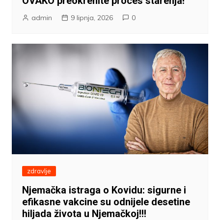
OVAKO preokrenite proces starenja!
admin
9 lipnja, 2026
0
zdravlje
Njemačka istraga o Kovidu: sigurne i
efikasne vakcine su odnijele desetine
hiljada života u Njemačkoj!!!