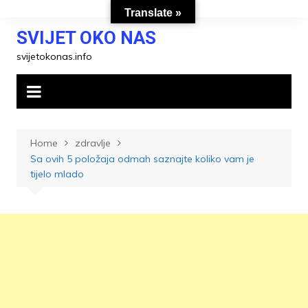
Skip
Translate »
to
SVIJET OKO NAS
content
svijetokonas.info
Home
zdravlje
Sa ovih 5 položaja odmah saznajte koliko vam je
tijelo mlado