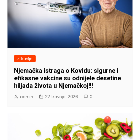
zdravlje
Njemačka istraga o Kovidu: sigurne i
efikasne vakcine su odnijele desetine
hiljada života u Njemačkoj!!!
admin
22 travnja, 2026
0