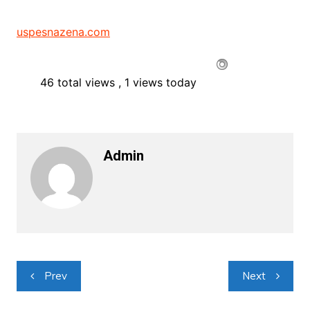
uspesnazena.com
46 total views
, 1 views today
Admin
Navigacija
Prev
Next
objava