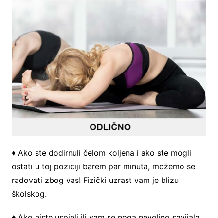
♦ Ako ste dodirnuli čelom koljena i ako ste mogli
ostati u toj poziciji barem par minuta, možemo se
radovati zbog vas! Fizički uzrast vam je blizu
školskog.
♦ Ako niste uspjeli ili vam se noga nevoljno savijala,