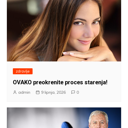
zdravlje
OVAKO preokrenite proces starenja!
admin
9 lipnja, 2026
0