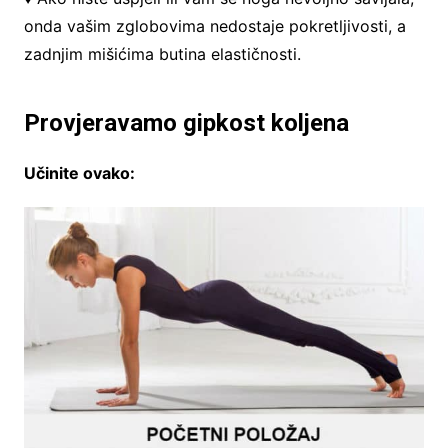
onda vašim zglobovima nedostaje pokretljivosti, a
zadnjim mišićima butina elastičnosti.
Provjeravamo gipkost koljena
Učinite ovako: