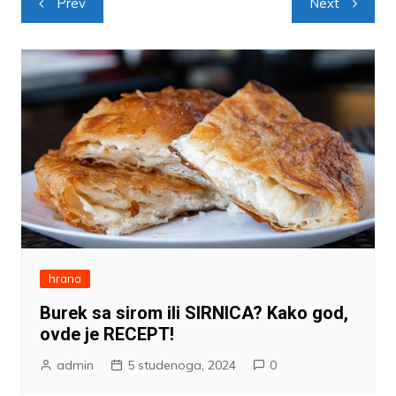
Prev
Next
objava
hrana
Burek sa sirom ili SIRNICA? Kako god,
ovde je RECEPT!
admin
5 studenoga, 2024
0