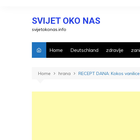
Skip
to
SVIJET OKO NAS
content
svijetokonas.info
Home
Deutschland
zdravlje
zani
Home
hrana
RECEPT DANA: Kokos vanilice