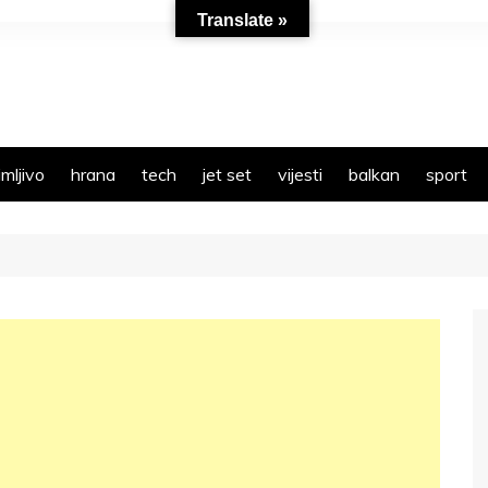
Translate »
mljivo
hrana
tech
jet set
vijesti
balkan
sport