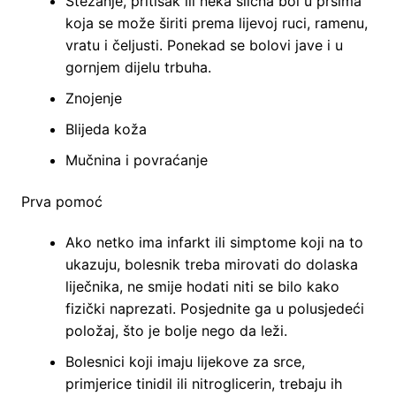
Stezanje, pritisak ili neka slična bol u prsima
koja se može širiti prema lijevoj ruci, ramenu,
vratu i čeljusti. Ponekad se bolovi jave i u
gornjem dijelu trbuha.
Znojenje
Blijeda koža
Mučnina i povraćanje
Prva pomoć
Ako netko ima infarkt ili simptome koji na to
ukazuju, bolesnik treba mirovati do dolaska
liječnika, ne smije hodati niti se bilo kako
fizički naprezati. Posjednite ga u polusjedeći
položaj, što je bolje nego da leži.
Bolesnici koji imaju lijekove za srce,
primjerice tinidil ili nitroglicerin, trebaju ih