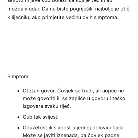
simptomi jave kod bolesnika koji je već imao
moždani udar. Da ne biste pogriješili, najbolje je otiči
k liječniku ako primjetite većinu ovih simptoma.
Simptomi
Otežan govor. Čovjek se trudi, ali uopće ne
može govoriti ili se zapliće u govoru i teško
izgovara svaku riječ.
Gubitak svijesti
Oduzetost ili slabost u jednoj polovici tijela.
Može se javiti iznenada, pa čovjek padne