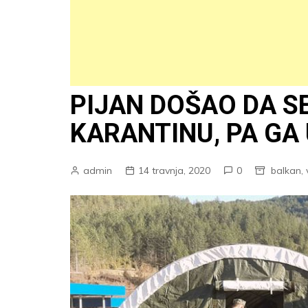
PIJAN DOŠAO DA S
KARANTINU, PA GA 
admin
14 travnja, 2020
0
balkan
,