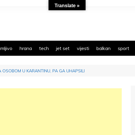
Translate »
mljivo
hrana
tech
jet set
vijesti
balkan
sport
A OSOBOM U KARANTINU, PA GA UHAPSILI