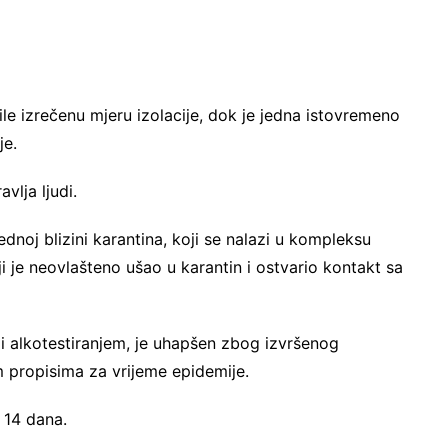
ile izrečenu mjeru izolacije, dok je jedna istovremeno
je.
vlja ljudi.
ednoj blizini karantina, koji se nalazi u kompleksu
i je neovlašteno ušao u karantin i ostvario kontakt sa
o i alkotestiranjem, je uhapšen zbog izvršenog
 propisima za vrijeme epidemije.
d 14 dana.