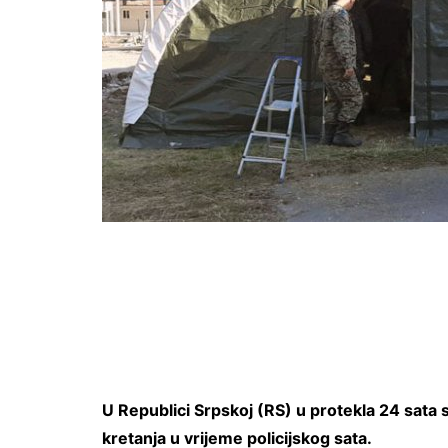
U Republici Srpskoj (RS) u protekla 24 sata
kretanja u vrijeme policijskog sata.