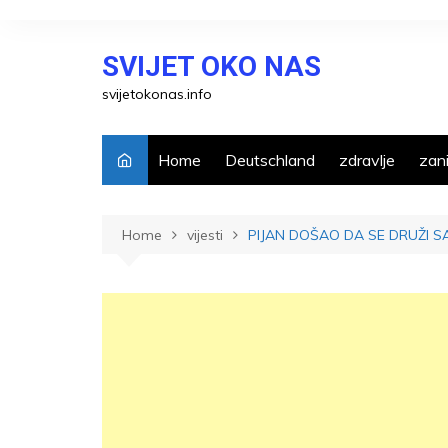
Skip
to
SVIJET OKO NAS
content
svijetokonas.info
Home
Deutschland
zdravlje
zani
Home
vijesti
PIJAN DOŠAO DA SE DRUŽI S