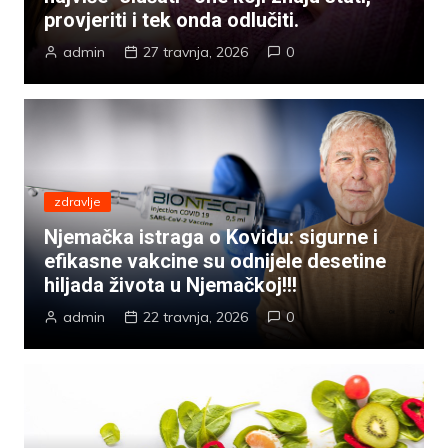
provjeriti i tek onda odlučiti.
admin
27 travnja, 2026
0
zdravlje
Njemačka istraga o Kovidu: sigurne i
efikasne vakcine su odnijele desetine
hiljada života u Njemačkoj!!!
admin
22 travnja, 2026
0