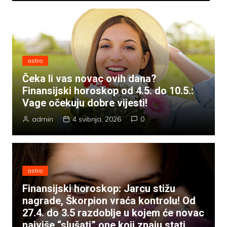
astro
Čeka li vas novac ovih dana?
Finansijski horoskop od 4.5. do 10.5.:
Vage očekuju dobre vijesti!
admin
4 svibnja, 2026
0
astro
Finansijski horoskop: Jarcu stižu
nagrade, Škorpion vraća kontrolu! Od
27.4. do 3.5 razdoblje u kojem će novac
najviše “slušati” one koji znaju stati,