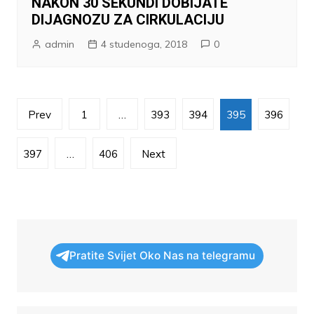
NAKON 30 SEKUNDI DOBIJATE
DIJAGNOZU ZA CIRKULACIJU
admin
4 studenoga, 2018
0
Brojevi
Prev
1
…
393
394
395
396
stranica
objava
397
…
406
Next
Pratite Svijet Oko Nas na telegramu