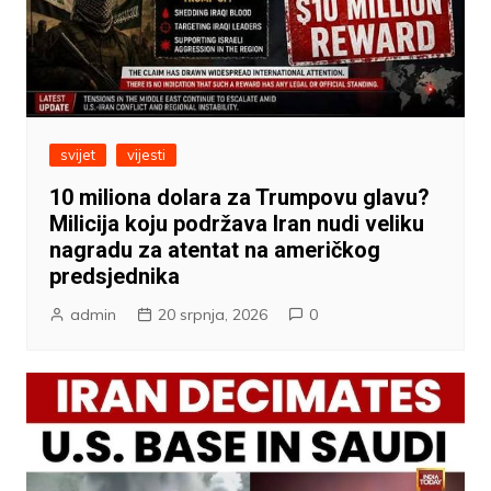
svijet
vijesti
10 miliona dolara za Trumpovu glavu?
Milicija koju podržava Iran nudi veliku
nagradu za atentat na američkog
predsjednika
admin
20 srpnja, 2026
0