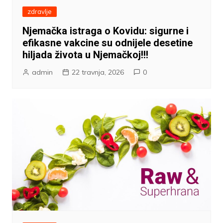
zdravlje
Njemačka istraga o Kovidu: sigurne i
efikasne vakcine su odnijele desetine
hiljada života u Njemačkoj!!!
admin
22 travnja, 2026
0