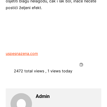
osjetiti blagu nelagodu, čak i lak bol, inače nećete
postići željeni efekt.
uspesnazena.com
2472 total views
, 1 views today
Admin