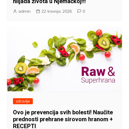
hiljada života u Njemačkoj!!!
admin
22 travnja, 2026
0
zdravlje
Ovo je prevencija svih bolesti! Naučite
prednosti prehrane sirovom hranom +
RECEPTI