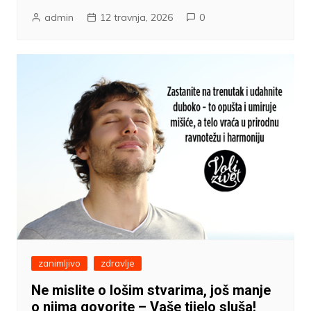
admin
12 travnja, 2026
0
zanimljivo
zdravlje
Ne mislite o lošim stvarima, još manje
o njima govorite – Vaše tijelo sluša!