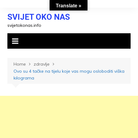
Skip
Translate »
to
SVIJET OKO NAS
content
svijetokonas.info
Home
zdravlje
Ovo su 4 tačke na tijelu koje vas mogu osloboditi viška
kilograma