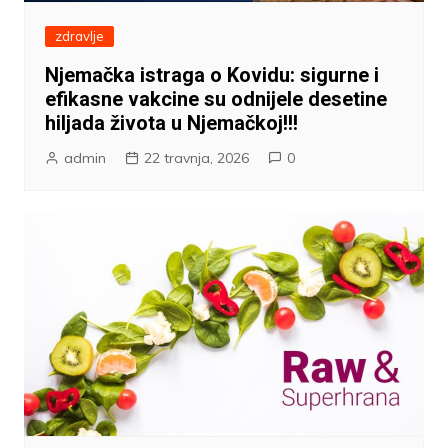
zdravlje
Njemačka istraga o Kovidu: sigurne i
efikasne vakcine su odnijele desetine
hiljada života u Njemačkoj!!!
admin
22 travnja, 2026
0