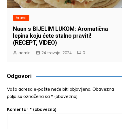
hrana
Naan s BIJELIM LUKOM: Aromatična
lepina koju ćete stalno praviti!
(RECEPT, VIDEO)
admin
24 travnja, 2024
0
Odgovori
Vaša adresa e-pošte neće biti objavljena.
Obavezna
polja su označena sa
* (obavezno)
Komentar
* (obavezno)