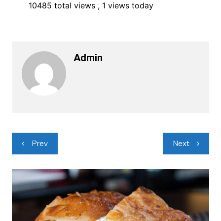
10485 total views
, 1 views today
Admin
Navigacija
Prev
Next
objava