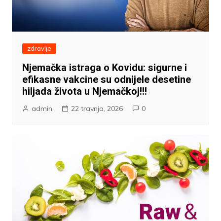
zdravlje
Njemačka istraga o Kovidu: sigurne i
efikasne vakcine su odnijele desetine
hiljada života u Njemačkoj!!!
admin
22 travnja, 2026
0