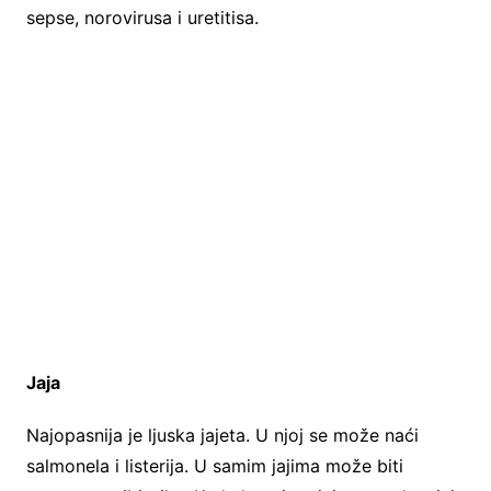
sepse, norovirusa i uretitisa.
Jaja
Najopasnija je ljuska jajeta. U njoj se može naći
salmonela i listerija. U samim jajima može biti