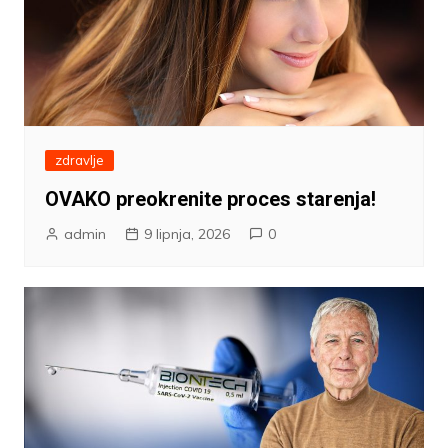
zdravlje
OVAKO preokrenite proces starenja!
admin
9 lipnja, 2026
0