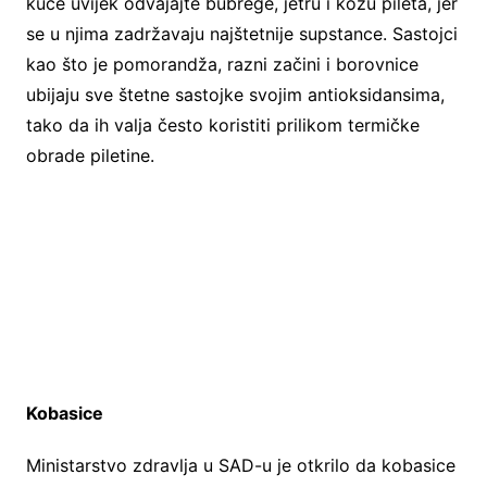
kuće uvijek odvajajte bubrege, jetru i kožu pileta, jer
se u njima zadržavaju najštetnije supstance. Sastojci
kao što je pomorandža, razni začini i borovnice
ubijaju sve štetne sastojke svojim antioksidansima,
tako da ih valja često koristiti prilikom termičke
obrade piletine.
Kobasice
Ministarstvo zdravlja u SAD-u je otkrilo da kobasice