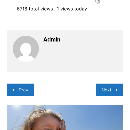
6718 total views
, 1 views today
Admin
Navigacija
Prev
Next
objava