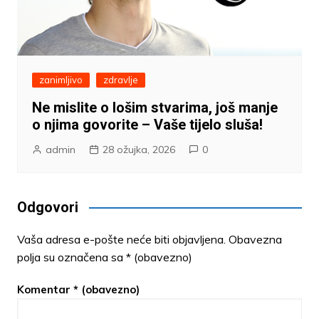
zanimljivo
zdravlje
Ne mislite o lošim stvarima, još manje
o njima govorite – Vaše tijelo sluša!
admin
28 ožujka, 2026
0
Odgovori
Vaša adresa e-pošte neće biti objavljena.
Obavezna
polja su označena sa
* (obavezno)
Komentar
* (obavezno)