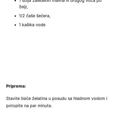
1 šolja zaleđenih malina ili drugog voća po
želji,
1/2 čaše šećera,
1 kašika vode
Priprema:
Stavite lisiće želatina u posudu sa hladnom vodom i
potopite na par minuta.