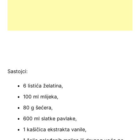
Sastojci:
6 listića želatina,
100 ml mlijeka,
80 g šećera,
600 ml slatke pavlake,
1 kašičica ekstrakta vanile,