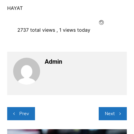
HAYAT
2737 total views
, 1 views today
Admin
Navigacija
Prev
Next
objava