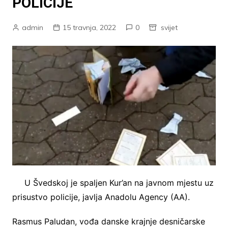
POLICIJE
admin
15 travnja, 2022
0
svijet
U Švedskoj je spaljen Kur’an na javnom mjestu uz
prisustvo policije, javlja Anadolu Agency (AA).
Rasmus Paludan, vođa danske krajnje desničarske