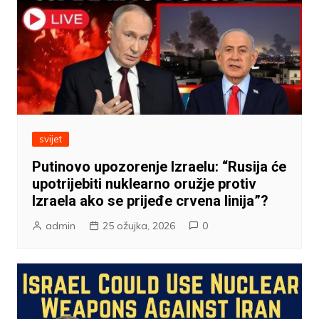
svijet
Putinovo upozorenje Izraelu: “Rusija će
upotrijebiti nuklearno oružje protiv
Izraela ako se prijeđe crvena linija”?
admin
25 ožujka, 2026
0