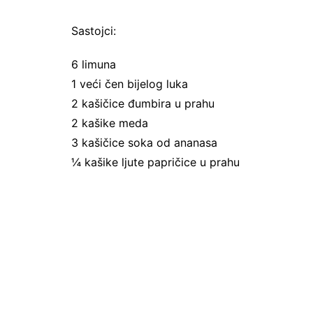
Sastojci:
6 limuna
1 veći čen bijelog luka
2 kašičice đumbira u prahu
2 kašike meda
3 kašičice soka od ananasa
¼ kašike ljute papričice u prahu