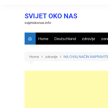
Skip
to
SVIJET OKO NAS
content
svijetokonas.info
Home
Deutschland
zdravlje
zani
Home
zdravlje
NA OVAJ NAČIN NAPRAVITE 