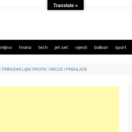
Translate »
mljivo
hrana
tech
jet set
vijesti
balkan
sport
PRIRODNI LIJEK PROTIV VIROZE I PREHLADE